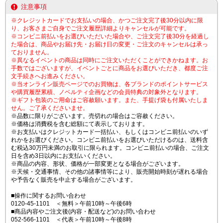
注意事項
※クレジットカードでお支払いの場合、かつご注文完了後30分以内に限
り、お客さまご自身でご注文履歴詳細よりキャンセルが可能です。
※コンビニ前払いをお選びいただいた場合や、ご注文完了後30分を経過し
た場合は、商品やお届け先・お届け日の変更・ご注文のキャンセルは承っ
ておりません。
※異なるイベントの商品は同時にご注文いただくことができかねます。お
手数ではございますが、イベントごとに商品をお選びいただき、都度ご注
文手続きへお進みください。
※当オンライン販売ページでのお買物は、各ブランドのポイントサービス
や購買履歴累積、ノベルティ企画などの会員特典の対象外となります。
※ギフト包装のご用命はご容赦願います。また、手提げ袋も付属いたしま
せん。ご了承くださいませ。
※品数に限りがございます。売切れの場合はご容赦ください。
※価格は消費税を含む総額にて表示しております。
※お支払いはクレジットカード一括払い、もしくはコンビニ前払いのいず
れかをお選びください。コンビニ前払いをお選びいただけるのは、送料含
む税込30万円未満のお取引に限られます。コンビニ前払いの場合、ご注文
日を含め3日以内にお支払いください。
※商品の内容、形状、価格が一部変更となる場合がございます。
※天候・交通事情、その他の諸事情等により、販売開始時刻が遅れる場合
や予告なく販売を中止する場合がございます。
■操作に関するお問い合わせ
0120-45-1101 ＜無料＞午前10時～午後6時
■商品内容やご注文後(内容・配送など)のお問い合わせ
052-566-1101 ＜代表＞午前10時～午後8時