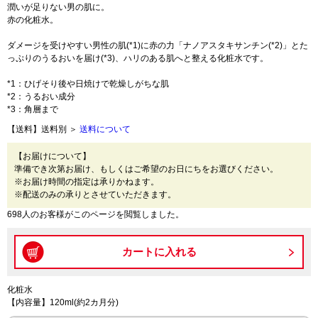
潤いが足りない男の肌に。
赤の化粧水。
ダメージを受けやすい男性の肌(*1)に赤の力「ナノアスタキサンチン(*2)」とた
っぷりのうるおいを届け(*3)、ハリのある肌へと整える化粧水です。
*1：ひげそり後や日焼けで乾燥しがちな肌
*2：うるおい成分
*3：角層まで
【送料】送料別 ＞
送料について
【お届けについて】
準備でき次第お届け、もしくはご希望のお日にちをお選びください。
※お届け時間の指定は承りかねます。
※配送のみの承りとさせていただきます。
698人のお客様がこのページを閲覧しました。
化粧水
【内容量】120ml(約2カ月分)