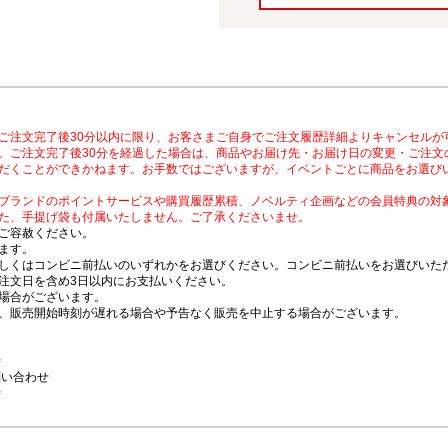
ご注文完了後30分以内に限り、お客さまご自身でご注文履歴詳細よりキャンセルが
、ご注文完了後30分を経過した場合は、商品やお届け先・お届け日の変更・ご注文
だくことができかねます。お手数ではございますが、イベントごとに商品をお選び
ブランドのポイントサービスや購買履歴累積、ノベルティ企画などの会員特典の対
た、手提げ袋も付属いたしません。ご了承くださいませ。
ご容赦ください。
ます。
しくはコンビニ前払いのいずれかをお選びください。コンビニ前払いをお選びいただ
注文日を含め3日以内にお支払いください。
場合がございます。
、販売開始時刻が遅れる場合や予告なく販売を中止する場合がございます。
時
問い合わせ
時