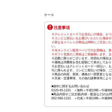
ケース
注意事項
※クレジットカードでお支払いの場合、かつ
※コンビニ前払いをお選びいただいた場合や
※異なるイベントの商品は同時にご注文いた
い。
※当オンライン販売ページでのお買物は、各
※ギフト包装のご用命はご容赦願います。ま
※品数に限りがございます。売切れの場合は
※価格は消費税を含む総額にて表示しており
※お支払いはクレジットカード一括払い、も
引に限られます。コンビニ前払いの場合、ご
※商品の内容、形状、価格が一部変更となる
※天候・交通事情、その他の諸事情等により
■操作に関するお問い合わせ
0120-45-1101 ＜無料＞午前10時～午後6
■商品内容やご注文後(内容・配送など)のお
052-566-1101 ＜代表＞午前10時～午後8