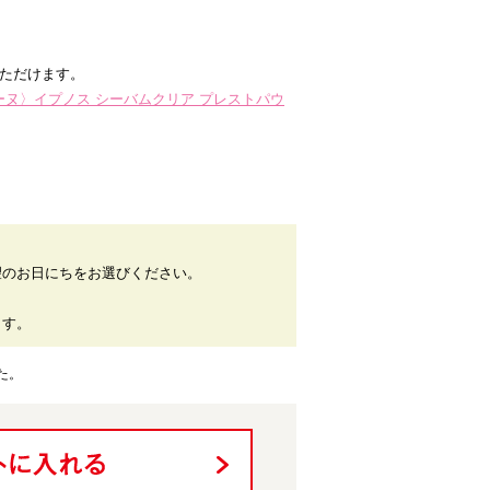
いただけます。
ーヌ〉イプノス シーバムクリア プレストパウ
望のお日にちをお選びください。
。
ます。
た。