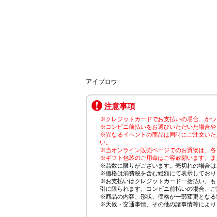
アイブロウ
注意事項
※クレジットカードでお支払いの場合、かつ
※コンビニ前払いをお選びいただいた場合や
※異なるイベントの商品は同時にご注文いた
い。
※当オンライン販売ページでのお買物は、各
※ギフト包装のご用命はご容赦願います。ま
※品数に限りがございます。売切れの場合は
※価格は消費税を含む総額にて表示しており
※お支払いはクレジットカード一括払い、も
引に限られます。コンビニ前払いの場合、ご
※商品の内容、形状、価格が一部変更となる
※天候・交通事情、その他の諸事情等により