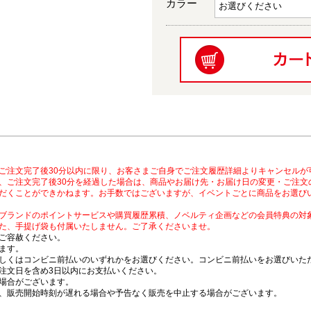
カラー
ご注文完了後30分以内に限り、お客さまご自身でご注文履歴詳細よりキャンセルが
、ご注文完了後30分を経過した場合は、商品やお届け先・お届け日の変更・ご注文
だくことができかねます。お手数ではございますが、イベントごとに商品をお選び
ブランドのポイントサービスや購買履歴累積、ノベルティ企画などの会員特典の対
た、手提げ袋も付属いたしません。ご了承くださいませ。
ご容赦ください。
ます。
しくはコンビニ前払いのいずれかをお選びください。コンビニ前払いをお選びいただ
注文日を含め3日以内にお支払いください。
場合がございます。
、販売開始時刻が遅れる場合や予告なく販売を中止する場合がございます。