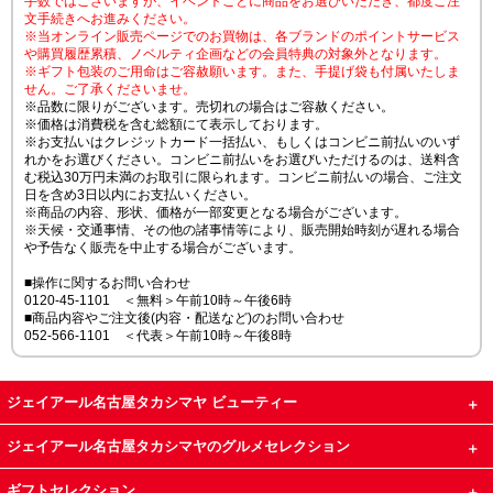
手数ではございますが、イベントごとに商品をお選びいただき、都度ご注
文手続きへお進みください。
※当オンライン販売ページでのお買物は、各ブランドのポイントサービス
や購買履歴累積、ノベルティ企画などの会員特典の対象外となります。
※ギフト包装のご用命はご容赦願います。また、手提げ袋も付属いたしま
せん。ご了承くださいませ。
※品数に限りがございます。売切れの場合はご容赦ください。
※価格は消費税を含む総額にて表示しております。
※お支払いはクレジットカード一括払い、もしくはコンビニ前払いのいず
れかをお選びください。コンビニ前払いをお選びいただけるのは、送料含
む税込30万円未満のお取引に限られます。コンビニ前払いの場合、ご注文
日を含め3日以内にお支払いください。
※商品の内容、形状、価格が一部変更となる場合がございます。
※天候・交通事情、その他の諸事情等により、販売開始時刻が遅れる場合
や予告なく販売を中止する場合がございます。
■操作に関するお問い合わせ
0120-45-1101 ＜無料＞午前10時～午後6時
■商品内容やご注文後(内容・配送など)のお問い合わせ
052-566-1101 ＜代表＞午前10時～午後8時
ジェイアール名古屋タカシマヤ ビューティー
ジェイアール名古屋タカシマヤのグルメセレクション
ギフトセレクション