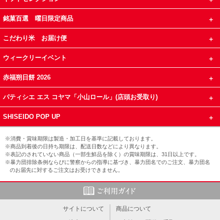
銘菓百選 曜日限定商品
こだわり米 お届け便
ウィークリーイベント
赤福朔日餅 2026
パティシエ エス コヤマ「小山ロール」(店頭お受取り)
SHISEIDO POP UP
※消費・賞味期限は製造・加工日を基準に記載しております。
※商品到着後の日持ち期限は、配送日数などにより異なります。
※表記のされていない商品（一部生鮮品を除く）の賞味期限は、31日以上です。
※暴力団排除条例ならびに警察からの指導に基づき、暴力団名でのご注文、暴力団名
のお届先に対するご注文はお受けできません。
サイトについて
商品について