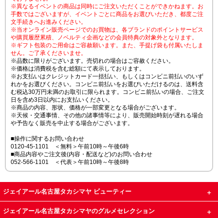
※異なるイベントの商品は同時にご注文いただくことができかねます。お
手数ではございますが、イベントごとに商品をお選びいただき、都度ご注
文手続きへお進みください。
※当オンライン販売ページでのお買物は、各ブランドのポイントサービス
や購買履歴累積、ノベルティ企画などの会員特典の対象外となります。
※ギフト包装のご用命はご容赦願います。また、手提げ袋も付属いたしま
せん。ご了承くださいませ。
※品数に限りがございます。売切れの場合はご容赦ください。
※価格は消費税を含む総額にて表示しております。
※お支払いはクレジットカード一括払い、もしくはコンビニ前払いのいず
れかをお選びください。コンビニ前払いをお選びいただけるのは、送料含
む税込30万円未満のお取引に限られます。コンビニ前払いの場合、ご注文
日を含め3日以内にお支払いください。
※商品の内容、形状、価格が一部変更となる場合がございます。
※天候・交通事情、その他の諸事情等により、販売開始時刻が遅れる場合
や予告なく販売を中止する場合がございます。
■操作に関するお問い合わせ
0120-45-1101 ＜無料＞午前10時～午後6時
■商品内容やご注文後(内容・配送など)のお問い合わせ
052-566-1101 ＜代表＞午前10時～午後8時
ジェイアール名古屋タカシマヤ ビューティー
ジェイアール名古屋タカシマヤのグルメセレクション