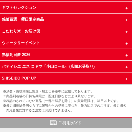
ギフトセレクション
銘菓百選 曜日限定商品
こだわり米 お届け便
ウィークリーイベント
赤福朔日餅 2026
パティシエ エス コヤマ「小山ロール」(店頭お受取り)
SHISEIDO POP UP
※消費・賞味期限は製造・加工日を基準に記載しております。
※商品到着後の日持ち期限は、配送日数などにより異なります。
※表記のされていない商品（一部生鮮品を除く）の賞味期限は、31日以上です。
※暴力団排除条例ならびに警察からの指導に基づき、暴力団名でのご注文、暴力団名
のお届先に対するご注文はお受けできません。