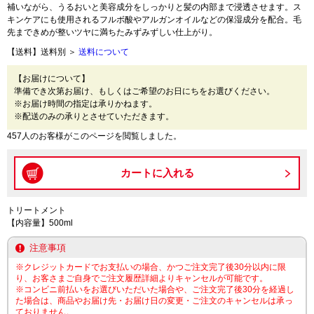
補いながら、うるおいと美容成分をしっかりと髪の内部まで浸透させます。ス
キンケアにも使用されるフルボ酸やアルガンオイルなどの保湿成分を配合。毛
先まできめが整いツヤに満ちたみずみずしい仕上がり。
【送料】送料別 ＞
送料について
【お届けについて】
準備でき次第お届け、もしくはご希望のお日にちをお選びください。
※お届け時間の指定は承りかねます。
※配送のみの承りとさせていただきます。
457人のお客様がこのページを閲覧しました。
トリートメント
【内容量】500ml
注意事項
※クレジットカードでお支払いの場合、かつご注文完了後30分以内に限
り、お客さまご自身でご注文履歴詳細よりキャンセルが可能です。
※コンビニ前払いをお選びいただいた場合や、ご注文完了後30分を経過し
た場合は、商品やお届け先・お届け日の変更・ご注文のキャンセルは承っ
ておりません。