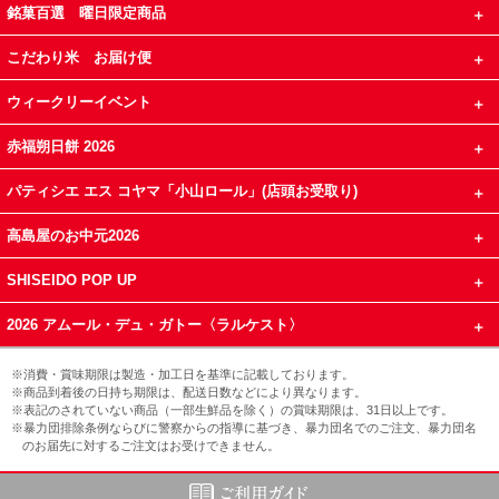
銘菓百選 曜日限定商品
こだわり米 お届け便
ウィークリーイベント
赤福朔日餅 2026
パティシエ エス コヤマ「小山ロール」(店頭お受取り)
高島屋のお中元2026
SHISEIDO POP UP
2026 アムール・デュ・ガトー〈ラルケスト〉
※消費・賞味期限は製造・加工日を基準に記載しております。
※商品到着後の日持ち期限は、配送日数などにより異なります。
※表記のされていない商品（一部生鮮品を除く）の賞味期限は、31日以上です。
※暴力団排除条例ならびに警察からの指導に基づき、暴力団名でのご注文、暴力団名
のお届先に対するご注文はお受けできません。