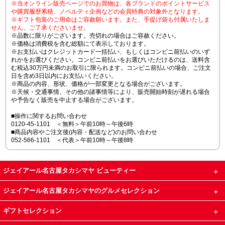
※当オンライン販売ページでのお買物は、各ブランドのポイントサービス
や購買履歴累積、ノベルティ企画などの会員特典の対象外となります。
※ギフト包装のご用命はご容赦願います。また、手提げ袋も付属いたしま
せん。ご了承くださいませ。
※品数に限りがございます。売切れの場合はご容赦ください。
※価格は消費税を含む総額にて表示しております。
※お支払いはクレジットカード一括払い、もしくはコンビニ前払いのいず
れかをお選びください。コンビニ前払いをお選びいただけるのは、送料含
む税込30万円未満のお取引に限られます。コンビニ前払いの場合、ご注文
日を含め3日以内にお支払いください。
※商品の内容、形状、価格が一部変更となる場合がございます。
※天候・交通事情、その他の諸事情等により、販売開始時刻が遅れる場合
や予告なく販売を中止する場合がございます。
■操作に関するお問い合わせ
0120-45-1101 ＜無料＞午前10時～午後6時
■商品内容やご注文後(内容・配送など)のお問い合わせ
052-566-1101 ＜代表＞午前10時～午後8時
ジェイアール名古屋タカシマヤ ビューティー
ジェイアール名古屋タカシマヤのグルメセレクション
ギフトセレクション