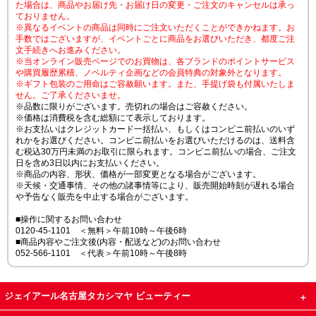
た場合は、商品やお届け先・お届け日の変更・ご注文のキャンセルは承っ
ておりません。
※異なるイベントの商品は同時にご注文いただくことができかねます。お
手数ではございますが、イベントごとに商品をお選びいただき、都度ご注
文手続きへお進みください。
※当オンライン販売ページでのお買物は、各ブランドのポイントサービス
や購買履歴累積、ノベルティ企画などの会員特典の対象外となります。
※ギフト包装のご用命はご容赦願います。また、手提げ袋も付属いたしま
せん。ご了承くださいませ。
※品数に限りがございます。売切れの場合はご容赦ください。
※価格は消費税を含む総額にて表示しております。
※お支払いはクレジットカード一括払い、もしくはコンビニ前払いのいず
れかをお選びください。コンビニ前払いをお選びいただけるのは、送料含
む税込30万円未満のお取引に限られます。コンビニ前払いの場合、ご注文
日を含め3日以内にお支払いください。
※商品の内容、形状、価格が一部変更となる場合がございます。
※天候・交通事情、その他の諸事情等により、販売開始時刻が遅れる場合
や予告なく販売を中止する場合がございます。
■操作に関するお問い合わせ
0120-45-1101 ＜無料＞午前10時～午後6時
■商品内容やご注文後(内容・配送など)のお問い合わせ
052-566-1101 ＜代表＞午前10時～午後8時
ジェイアール名古屋タカシマヤ ビューティー