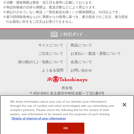
※消費・賞味期限は製造・加工日を基準に記載しております。
※商品到着後の日持ち期限は、配送日数などにより異なります。
※表記のされていない商品（一部生鮮品を除く）の賞味期限は、31日以上です。
※暴力団排除条例ならびに警察からの指導に基づき、暴力団名でのご注文、暴力団名
のお届先に対するご注文はお受けできません。
サイトについて
商品について
ご注文について
お支払い・配送・受取について
掛け紙(のし)・包装について
会員について
よくある質問
お問い合わせ
所在地
〒450-6001 名古屋市中村区名駅一丁目1番4号
TEL：052-566-1101
We share information about your use of our website (user information)
through the use of cookies and other technologies with our advertising and
analytics partners. Please check the following link for the names of third
PC版を見る
parties, user information to be shared and the purposes of such sharing.
Details of sharing of user information
OK
All right reserved by JR Tokai Takashimaya Co,Ltd.