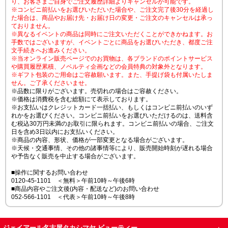
り、お客さまご自身でご注文履歴詳細よりキャンセルが可能です。
※コンビニ前払いをお選びいただいた場合や、ご注文完了後30分を経過し
た場合は、商品やお届け先・お届け日の変更・ご注文のキャンセルは承っ
ておりません。
※異なるイベントの商品は同時にご注文いただくことができかねます。お
手数ではございますが、イベントごとに商品をお選びいただき、都度ご注
文手続きへお進みください。
※当オンライン販売ページでのお買物は、各ブランドのポイントサービス
や購買履歴累積、ノベルティ企画などの会員特典の対象外となります。
※ギフト包装のご用命はご容赦願います。また、手提げ袋も付属いたしま
せん。ご了承くださいませ。
※品数に限りがございます。売切れの場合はご容赦ください。
※価格は消費税を含む総額にて表示しております。
※お支払いはクレジットカード一括払い、もしくはコンビニ前払いのいず
れかをお選びください。コンビニ前払いをお選びいただけるのは、送料含
む税込30万円未満のお取引に限られます。コンビニ前払いの場合、ご注文
日を含め3日以内にお支払いください。
※商品の内容、形状、価格が一部変更となる場合がございます。
※天候・交通事情、その他の諸事情等により、販売開始時刻が遅れる場合
や予告なく販売を中止する場合がございます。
■操作に関するお問い合わせ
0120-45-1101 ＜無料＞午前10時～午後6時
■商品内容やご注文後(内容・配送など)のお問い合わせ
052-566-1101 ＜代表＞午前10時～午後8時
ジェイアール名古屋タカシマヤ ビューティー