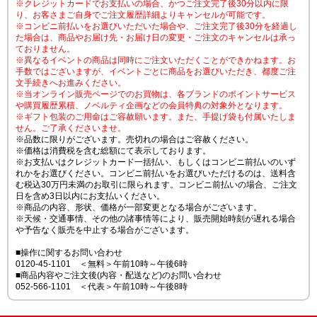
※クレジットカードでお支払いの場合、かつご注文完了後30分以内に限
り、お客さまご自身でご注文履歴詳細よりキャンセルが可能です。
※コンビニ前払いをお選びいただいた場合や、ご注文完了後30分を経過し
た場合は、商品やお届け先・お届け日の変更・ご注文のキャンセルは承っ
ておりません。
※異なるイベントの商品は同時にご注文いただくことができかねます。お
手数ではございますが、イベントごとに商品をお選びいただき、都度ご注
文手続きへお進みください。
※当オンライン販売ページでのお買物は、各ブランドのポイントサービス
や購買履歴累積、ノベルティ企画などの会員特典の対象外となります。
※ギフト包装のご用命はご容赦願います。また、手提げ袋も付属いたしま
せん。ご了承くださいませ。
※品数に限りがございます。売切れの場合はご容赦ください。
※価格は消費税を含む総額にて表示しております。
※お支払いはクレジットカード一括払い、もしくはコンビニ前払いのいず
れかをお選びください。コンビニ前払いをお選びいただけるのは、送料含
む税込30万円未満のお取引に限られます。コンビニ前払いの場合、ご注文
日を含め3日以内にお支払いください。
※商品の内容、形状、価格が一部変更となる場合がございます。
※天候・交通事情、その他の諸事情等により、販売開始時刻が遅れる場合
や予告なく販売を中止する場合がございます。
■操作に関するお問い合わせ
0120-45-1101 ＜無料＞午前10時～午後6時
■商品内容やご注文後(内容・配送など)のお問い合わせ
052-566-1101 ＜代表＞午前10時～午後8時