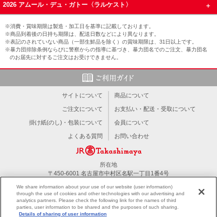
2026 アムール・デュ・ガトー〈ラルケスト〉
※消費・賞味期限は製造・加工日を基準に記載しております。
※商品到着後の日持ち期限は、配送日数などにより異なります。
※表記のされていない商品（一部生鮮品を除く）の賞味期限は、31日以上です。
※暴力団排除条例ならびに警察からの指導に基づき、暴力団名でのご注文、暴力団名
のお届先に対するご注文はお受けできません。
サイトについて
商品について
ご注文について
お支払い・配送・受取について
掛け紙(のし)・包装について
会員について
よくある質問
お問い合わせ
所在地
〒450-6001 名古屋市中村区名駅一丁目1番4号
TEL：052-566-1101
We share information about your use of our website (user information)
through the use of cookies and other technologies with our advertising and
analytics partners. Please check the following link for the names of third
PC版を見る
parties, user information to be shared and the purposes of such sharing.
Details of sharing of user information