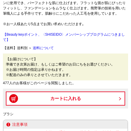
ンに使用でき、パーフェクトな肌に仕上げます。フラットな面が肌にぴったり
フィットし、ファンデーションをムラなく仕上げます。熊野筆の技術を用いた
筆職人による手作りです。肌触りにこだわった人工毛を使用しています。
※お一人様あたり5点までお買い求めいただけます｡
【Beauty keyポイント、〈SHISEIDO〉メンバーシッププログラムにつきまし
て】
【送料】送料別 ＞
送料について
【お届けについて】
準備でき次第お届け、もしくはご希望のお日にちをお選びください。
※お届け時間の指定は承りかねます。
※配送のみの承りとさせていただきます。
477人のお客様がこのページを閲覧しました。
ブラシ
注意事項