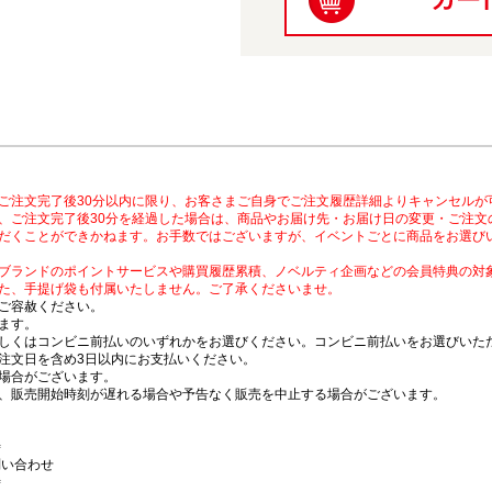
ご注文完了後30分以内に限り、お客さまご自身でご注文履歴詳細よりキャンセルが
、ご注文完了後30分を経過した場合は、商品やお届け先・お届け日の変更・ご注文
だくことができかねます。お手数ではございますが、イベントごとに商品をお選び
ブランドのポイントサービスや購買履歴累積、ノベルティ企画などの会員特典の対
た、手提げ袋も付属いたしません。ご了承くださいませ。
ご容赦ください。
ます。
しくはコンビニ前払いのいずれかをお選びください。コンビニ前払いをお選びいただ
注文日を含め3日以内にお支払いください。
場合がございます。
、販売開始時刻が遅れる場合や予告なく販売を中止する場合がございます。
時
問い合わせ
時