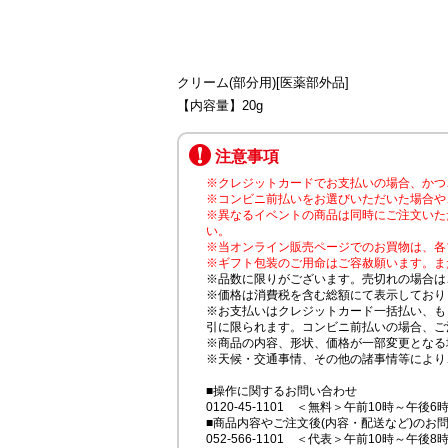
クリーム(部分用)[医薬部外品]
【内容量】20g
注意事項
※クレジットカードでお支払いの場合、かつ
※コンビニ前払いをお選びいただいた場合や
※異なるイベントの商品は同時にご注文いた
い。
※当オンライン販売ページでのお買物は、各
※ギフト包装のご用命はご容赦願います。ま
※品数に限りがございます。売切れの場合は
※価格は消費税を含む総額にて表示しており
※お支払いはクレジットカード一括払い、も
引に限られます。コンビニ前払いの場合、ご
※商品の内容、形状、価格が一部変更となる
※天候・交通事情、その他の諸事情等により
■操作に関するお問い合わせ
0120-45-1101 ＜無料＞午前10時～午後6
■商品内容やご注文後(内容・配送など)のお
052-566-1101 ＜代表＞午前10時～午後8