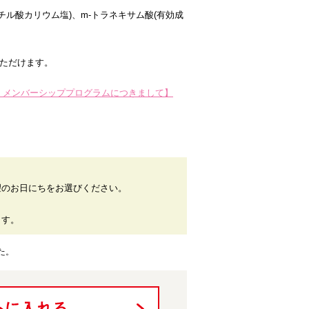
リチル酸カリウム塩)、m-トラネキサム酸(有効成
いただけます。
EIDO〉メンバーシッププログラムにつきまして】
望のお日にちをお選びください。
。
ます。
た。