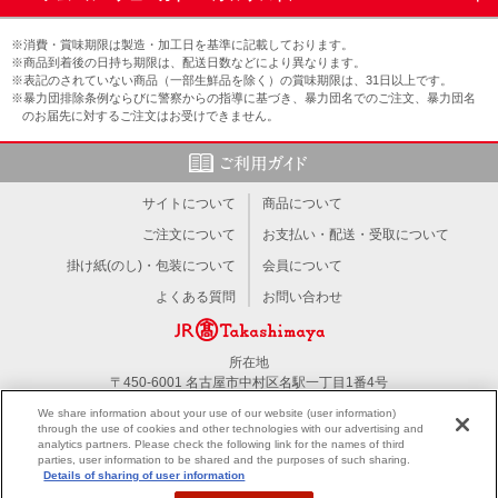
※消費・賞味期限は製造・加工日を基準に記載しております。
※商品到着後の日持ち期限は、配送日数などにより異なります。
※表記のされていない商品（一部生鮮品を除く）の賞味期限は、31日以上です。
※暴力団排除条例ならびに警察からの指導に基づき、暴力団名でのご注文、暴力団名
のお届先に対するご注文はお受けできません。
サイトについて
商品について
ご注文について
お支払い・配送・受取について
掛け紙(のし)・包装について
会員について
よくある質問
お問い合わせ
所在地
〒450-6001 名古屋市中村区名駅一丁目1番4号
TEL：052-566-1101
We share information about your use of our website (user information)
through the use of cookies and other technologies with our advertising and
analytics partners. Please check the following link for the names of third
PC版を見る
parties, user information to be shared and the purposes of such sharing.
Details of sharing of user information