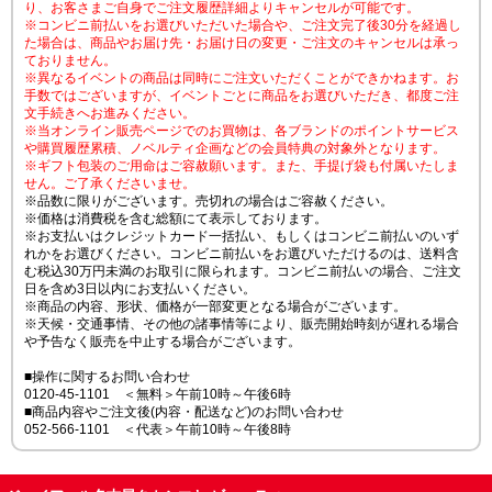
り、お客さまご自身でご注文履歴詳細よりキャンセルが可能です。
※コンビニ前払いをお選びいただいた場合や、ご注文完了後30分を経過し
た場合は、商品やお届け先・お届け日の変更・ご注文のキャンセルは承っ
ておりません。
※異なるイベントの商品は同時にご注文いただくことができかねます。お
手数ではございますが、イベントごとに商品をお選びいただき、都度ご注
文手続きへお進みください。
※当オンライン販売ページでのお買物は、各ブランドのポイントサービス
や購買履歴累積、ノベルティ企画などの会員特典の対象外となります。
※ギフト包装のご用命はご容赦願います。また、手提げ袋も付属いたしま
せん。ご了承くださいませ。
※品数に限りがございます。売切れの場合はご容赦ください。
※価格は消費税を含む総額にて表示しております。
※お支払いはクレジットカード一括払い、もしくはコンビニ前払いのいず
れかをお選びください。コンビニ前払いをお選びいただけるのは、送料含
む税込30万円未満のお取引に限られます。コンビニ前払いの場合、ご注文
日を含め3日以内にお支払いください。
※商品の内容、形状、価格が一部変更となる場合がございます。
※天候・交通事情、その他の諸事情等により、販売開始時刻が遅れる場合
や予告なく販売を中止する場合がございます。
■操作に関するお問い合わせ
0120-45-1101 ＜無料＞午前10時～午後6時
■商品内容やご注文後(内容・配送など)のお問い合わせ
052-566-1101 ＜代表＞午前10時～午後8時