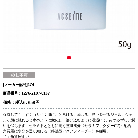
[メーカー記号]
174
商品番号：1276-2107-0167
価格：
税込6,050円
保湿しても、すぐカサつく肌に。とろける。満ちる。潤いを守るジェル。ジェ
ルが肌に触れると水のように変化し、溶け込むように浸透(*1)。みずみずしい潤
いを保ちます。セラミドとともに働く整肌成分〈セラミファクター(*2)〉配合。
角質層に水分を送り続ける〈持続型アクアフィーダー〉を採用。
*1：角質層まで