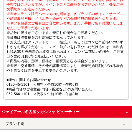
手数ではございますが、イベントごとに商品をお選びいただき、都度ご注
文手続きへお進みください。
※当オンライン販売ページでのお買物は、各ブランドのポイントサービス
や購買履歴累積、ノベルティ企画などの会員特典の対象外となります。
※ギフト包装のご用命はご容赦願います。また、手提げ袋も付属いたしま
せん。ご了承くださいませ。
※品数に限りがございます。売切れの場合はご容赦ください。
※価格は消費税を含む総額にて表示しております。
※お支払いはクレジットカード一括払い、もしくはコンビニ前払いのいず
れかをお選びください。コンビニ前払いをお選びいただけるのは、送料含
む税込30万円未満のお取引に限られます。コンビニ前払いの場合、ご注文
日を含め3日以内にお支払いください。
※商品の内容、形状、価格が一部変更となる場合がございます。
※天候・交通事情、その他の諸事情等により、販売開始時刻が遅れる場合
や予告なく販売を中止する場合がございます。
■操作に関するお問い合わせ
0120-45-1101 ＜無料＞午前10時～午後6時
■商品内容やご注文後(内容・配送など)のお問い合わせ
052-566-1101 ＜代表＞午前10時～午後8時
ジェイアール名古屋タカシマヤ ビューティー
ブランド別