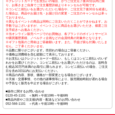
※クレジットカードでお支払いの場合、かつご注文完了後30分以内に限
り、お客さまご自身でご注文履歴詳細よりキャンセルが可能です。
※コンビニ前払いをお選びいただいた場合や、ご注文完了後30分を経過し
た場合は、商品やお届け先・お届け日の変更・ご注文のキャンセルは承っ
ておりません。
※異なるイベントの商品は同時にご注文いただくことができかねます。お
手数ではございますが、イベントごとに商品をお選びいただき、都度ご注
文手続きへお進みください。
※当オンライン販売ページでのお買物は、各ブランドのポイントサービス
や購買履歴累積、ノベルティ企画などの会員特典の対象外となります。
※ギフト包装のご用命はご容赦願います。また、手提げ袋も付属いたしま
せん。ご了承くださいませ。
※品数に限りがございます。売切れの場合はご容赦ください。
※価格は消費税を含む総額にて表示しております。
※お支払いはクレジットカード一括払い、もしくはコンビニ前払いのいず
れかをお選びください。コンビニ前払いをお選びいただけるのは、送料含
む税込30万円未満のお取引に限られます。コンビニ前払いの場合、ご注文
日を含め3日以内にお支払いください。
※商品の内容、形状、価格が一部変更となる場合がございます。
※天候・交通事情、その他の諸事情等により、販売開始時刻が遅れる場合
や予告なく販売を中止する場合がございます。
■操作に関するお問い合わせ
0120-45-1101 ＜無料＞午前10時～午後6時
■商品内容やご注文後(内容・配送など)のお問い合わせ
052-566-1101 ＜代表＞午前10時～午後8時