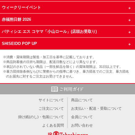
ウィークリーイベント
赤福朔日餅 2026
パティシエ エス コヤマ「小山ロール」(店頭お受取り)
SHISEIDO POP UP
※消費・賞味期限は製造・加工日を基準に記載しております。
※商品到着後の日持ち期限は、配送日数などにより異なります。
※表記のされていない商品（一部生鮮品を除く）の賞味期限は、31日以上です。
※暴力団排除条例ならびに警察からの指導に基づき、暴力団名でのご注文、暴力団名
のお届先に対するご注文はお受けできません。
サイトについて
商品について
ご注文について
お支払い・配送・受取について
掛け紙(のし)・包装について
会員について
よくある質問
お問い合わせ