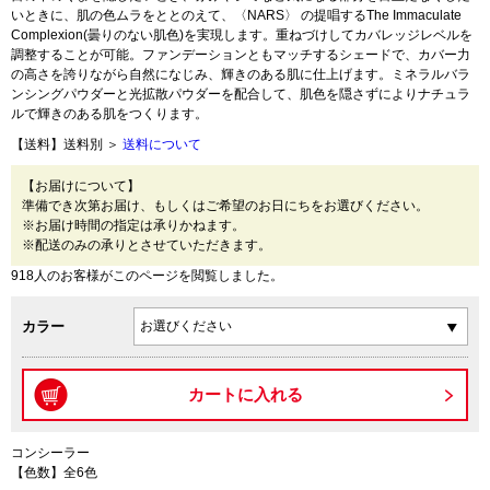
いときに、肌の色ムラをととのえて、〈NARS〉 の提唱するThe Immaculate
Complexion(曇りのない肌色)を実現します。重ねづけしてカバレッジレベルを
調整することが可能。ファンデーションともマッチするシェードで、カバー力
の高さを誇りながら自然になじみ、輝きのある肌に仕上げます。ミネラルバラ
ンシングパウダーと光拡散パウダーを配合して、肌色を隠さずによりナチュラ
ルで輝きのある肌をつくります。
【送料】送料別 ＞
送料について
【お届けについて】
準備でき次第お届け、もしくはご希望のお日にちをお選びください。
※お届け時間の指定は承りかねます。
※配送のみの承りとさせていただきます。
918人のお客様がこのページを閲覧しました。
カラー
コンシーラー
【色数】全6色