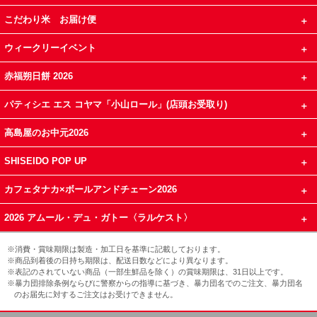
こだわり米 お届け便
ウィークリーイベント
赤福朔日餅 2026
パティシエ エス コヤマ「小山ロール」(店頭お受取り)
高島屋のお中元2026
SHISEIDO POP UP
カフェタナカ×ボールアンドチェーン2026
2026 アムール・デュ・ガトー〈ラルケスト〉
※消費・賞味期限は製造・加工日を基準に記載しております。
※商品到着後の日持ち期限は、配送日数などにより異なります。
※表記のされていない商品（一部生鮮品を除く）の賞味期限は、31日以上です。
※暴力団排除条例ならびに警察からの指導に基づき、暴力団名でのご注文、暴力団名
のお届先に対するご注文はお受けできません。