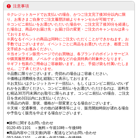
注意事項
※クレジットカードでお支払いの場合、かつご注文完了後30分以内に限
り、お客さまご自身でご注文履歴詳細よりキャンセルが可能です。
※コンビニ前払いをお選びいただいた場合や、ご注文完了後30分を経過し
た場合は、商品やお届け先・お届け日の変更・ご注文のキャンセルは承っ
ておりません。
※異なるイベントの商品は同時にご注文いただくことができかねます。お
手数ではございますが、イベントごとに商品をお選びいただき、都度ご注
文手続きへお進みください。
※当オンライン販売ページでのお買物は、各ブランドのポイントサービス
や購買履歴累積、ノベルティ企画などの会員特典の対象外となります。
※ギフト包装のご用命はご容赦願います。また、手提げ袋も付属いたしま
せん。ご了承くださいませ。
※品数に限りがございます。売切れの場合はご容赦ください。
※価格は消費税を含む総額にて表示しております。
※お支払いはクレジットカード一括払い、もしくはコンビニ前払いのいず
れかをお選びください。コンビニ前払いをお選びいただけるのは、送料含
む税込30万円未満のお取引に限られます。コンビニ前払いの場合、ご注文
日を含め3日以内にお支払いください。
※商品の内容、形状、価格が一部変更となる場合がございます。
※天候・交通事情、その他の諸事情等により、販売開始時刻が遅れる場合
や予告なく販売を中止する場合がございます。
■操作に関するお問い合わせ
0120-45-1101 ＜無料＞午前10時～午後6時
■商品内容やご注文後(内容・配送など)のお問い合わせ
052-566-1101 ＜代表＞午前10時～午後8時