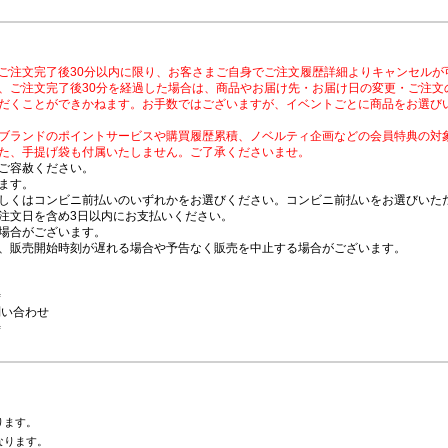
ご注文完了後30分以内に限り、お客さまご自身でご注文履歴詳細よりキャンセルが
、ご注文完了後30分を経過した場合は、商品やお届け先・お届け日の変更・ご注文
だくことができかねます。お手数ではございますが、イベントごとに商品をお選び
ブランドのポイントサービスや購買履歴累積、ノベルティ企画などの会員特典の対
た、手提げ袋も付属いたしません。ご了承くださいませ。
ご容赦ください。
ます。
しくはコンビニ前払いのいずれかをお選びください。コンビニ前払いをお選びいただ
注文日を含め3日以内にお支払いください。
場合がございます。
、販売開始時刻が遅れる場合や予告なく販売を中止する場合がございます。
時
問い合わせ
時
ります。
なります。