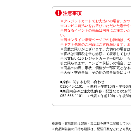
注意事項
※クレジットカードでお支払いの場合、かつ
※コンビニ前払いをお選びいただいた場合や
※異なるイベントの商品は同時にご注文いた
い。
※当オンライン販売ページでのお買物は、各
※ギフト包装のご用命はご容赦願います。ま
※品数に限りがございます。売切れの場合は
※価格は消費税を含む総額にて表示しており
※お支払いはクレジットカード一括払い、も
引に限られます。コンビニ前払いの場合、ご
※商品の内容、形状、価格が一部変更となる
※天候・交通事情、その他の諸事情等により
■操作に関するお問い合わせ
0120-45-1101 ＜無料＞午前10時～午後6
■商品内容やご注文後(内容・配送など)のお
052-566-1101 ＜代表＞午前10時～午後8
※消費・賞味期限は製造・加工日を基準に記載してお
※商品到着後の日持ち期限は、配送日数などにより異