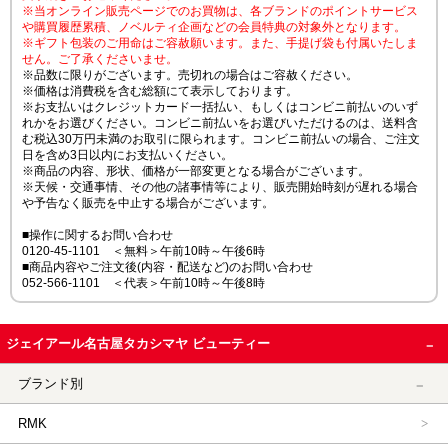
※当オンライン販売ページでのお買物は、各ブランドのポイントサービス
や購買履歴累積、ノベルティ企画などの会員特典の対象外となります。
※ギフト包装のご用命はご容赦願います。また、手提げ袋も付属いたしま
せん。ご了承くださいませ。
※品数に限りがございます。売切れの場合はご容赦ください。
※価格は消費税を含む総額にて表示しております。
※お支払いはクレジットカード一括払い、もしくはコンビニ前払いのいず
れかをお選びください。コンビニ前払いをお選びいただけるのは、送料含
む税込30万円未満のお取引に限られます。コンビニ前払いの場合、ご注文
日を含め3日以内にお支払いください。
※商品の内容、形状、価格が一部変更となる場合がございます。
※天候・交通事情、その他の諸事情等により、販売開始時刻が遅れる場合
や予告なく販売を中止する場合がございます。
■操作に関するお問い合わせ
0120-45-1101 ＜無料＞午前10時～午後6時
■商品内容やご注文後(内容・配送など)のお問い合わせ
052-566-1101 ＜代表＞午前10時～午後8時
ジェイアール名古屋タカシマヤ ビューティー
ブランド別
RMK