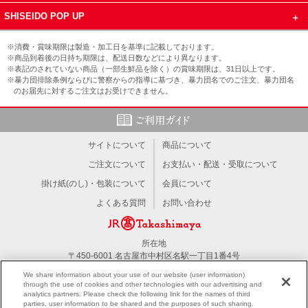
SHISEIDO POP UP
※消費・賞味期限は製造・加工日を基準に記載しております。
※商品到着後の日持ち期限は、配送日数などにより異なります。
※表記のされていない商品（一部生鮮品を除く）の賞味期限は、31日以上です。
※暴力団排除条例ならびに警察からの指導に基づき、暴力団名でのご注文、暴力団名
のお届先に対するご注文はお受けできません。
サイトについて
商品について
ご注文について
お支払い・配送・受取について
掛け紙(のし)・包装について
会員について
よくある質問
お問い合わせ
所在地
〒450-6001 名古屋市中村区名駅一丁目1番4号
TEL：052-566-1101
We share information about your use of our website (user information)
through the use of cookies and other technologies with our advertising and
analytics partners. Please check the following link for the names of third
PC版を見る
parties, user information to be shared and the purposes of such sharing.