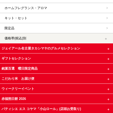
ホームフレグランス・アロマ
キット・セット
限定品
価格帯(税込)別
ジェイアール名古屋タカシマヤのグルメセレクション
ギフトセレクション
銘菓百選 曜日限定商品
こだわり米 お届け便
ウィークリーイベント
赤福朔日餅 2026
パティシエ エス コヤマ「小山ロール」(店頭お受取り)