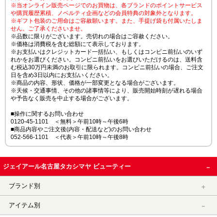
※当オンライン販売ページでのお買物は、各ブランドのポイントサービス
や購買履歴累積、ノベルティ企画などの会員特典の対象外となります。
※ギフト包装のご用命はご容赦願います。また、手提げ袋も付属いたしま
せん。ご了承くださいませ。
※品数に限りがございます。売切れの場合はご容赦ください。
※価格は消費税を含む総額にて表示しております。
※お支払いはクレジットカード一括払い、もしくはコンビニ前払いのいず
れかをお選びください。コンビニ前払いをお選びいただけるのは、送料含
む税込30万円未満のお取引に限られます。コンビニ前払いの場合、ご注文
日を含め3日以内にお支払いください。
※商品の内容、形状、価格が一部変更となる場合がございます。
※天候・交通事情、その他の諸事情等により、販売開始時刻が遅れる場合
や予告なく販売を中止する場合がございます。
■操作に関するお問い合わせ
0120-45-1101 ＜無料＞午前10時～午後6時
■商品内容やご注文後(内容・配送など)のお問い合わせ
052-566-1101 ＜代表＞午前10時～午後8時
ジェイアール名古屋タカシマヤ ビューティー
ブランド別
アイテム別