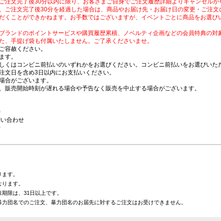
ご注文完了後30分以内に限り、お客さまご自身でご注文履歴詳細よりキャンセルが
、ご注文完了後30分を経過した場合は、商品やお届け先・お届け日の変更・ご注文
だくことができかねます。お手数ではございますが、イベントごとに商品をお選び
ブランドのポイントサービスや購買履歴累積、ノベルティ企画などの会員特典の対
た、手提げ袋も付属いたしません。ご了承くださいませ。
ご容赦ください。
ます。
しくはコンビニ前払いのいずれかをお選びください。コンビニ前払いをお選びいただ
注文日を含め3日以内にお支払いください。
場合がございます。
、販売開始時刻が遅れる場合や予告なく販売を中止する場合がございます。
時
問い合わせ
時
ります。
なります。
期限は、31日以上です。
暴力団名でのご注文、暴力団名のお届先に対するご注文はお受けできません。