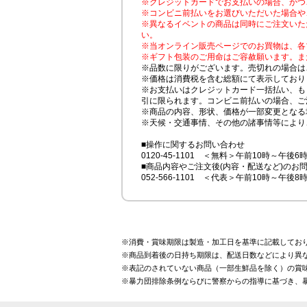
※クレジットカードでお支払いの場合、かつ
※コンビニ前払いをお選びいただいた場合や
※異なるイベントの商品は同時にご注文いた
い。
※当オンライン販売ページでのお買物は、各
※ギフト包装のご用命はご容赦願います。ま
※品数に限りがございます。売切れの場合は
※価格は消費税を含む総額にて表示しており
※お支払いはクレジットカード一括払い、も
引に限られます。コンビニ前払いの場合、ご
※商品の内容、形状、価格が一部変更となる
※天候・交通事情、その他の諸事情等により
■操作に関するお問い合わせ
0120-45-1101 ＜無料＞午前10時～午後6
■商品内容やご注文後(内容・配送など)のお
052-566-1101 ＜代表＞午前10時～午後8
※消費・賞味期限は製造・加工日を基準に記載してお
※商品到着後の日持ち期限は、配送日数などにより異
※表記のされていない商品（一部生鮮品を除く）の賞味
※暴力団排除条例ならびに警察からの指導に基づき、