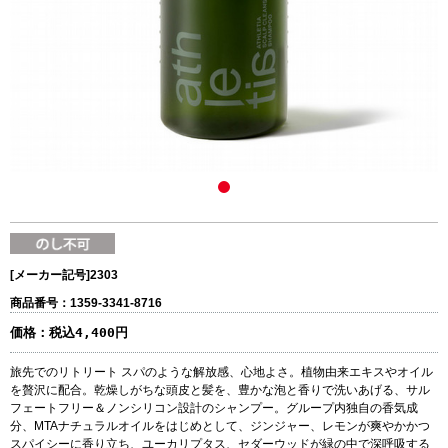
[メーカー記号]
2303
商品番号：1359-3341-8716
価格：
税込4,400円
旅先でのリトリート スパのような解放感、心地よさ。植物由来エキスやオイル
を贅沢に配合。乾燥しがちな頭皮と髪を、豊かな泡と香りで洗いあげる、サル
フェートフリー＆ノンシリコン設計のシャンプー。グループ内独自の香気成
分、MTAナチュラルオイルをはじめとして、ジンジャー、レモンが爽やかかつ
スパイシーに香り立ち、ユーカリプタス、セダーウッドが緑の中で深呼吸する