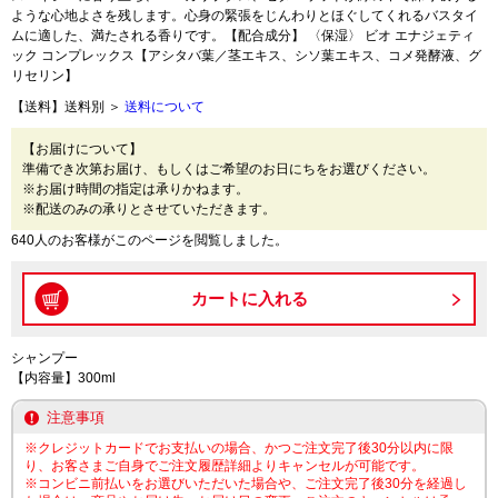
ような心地よさを残します。心身の緊張をじんわりとほぐしてくれるバスタイ
ムに適した、満たされる香りです。【配合成分】 〈保湿〉 ビオ エナジェティ
ック コンプレックス【アシタバ葉／茎エキス、シソ葉エキス、コメ発酵液、グ
リセリン】
【送料】送料別 ＞
送料について
【お届けについて】
準備でき次第お届け、もしくはご希望のお日にちをお選びください。
※お届け時間の指定は承りかねます。
※配送のみの承りとさせていただきます。
640人のお客様がこのページを閲覧しました。
シャンプー
【内容量】300ml
注意事項
※クレジットカードでお支払いの場合、かつご注文完了後30分以内に限
り、お客さまご自身でご注文履歴詳細よりキャンセルが可能です。
※コンビニ前払いをお選びいただいた場合や、ご注文完了後30分を経過し