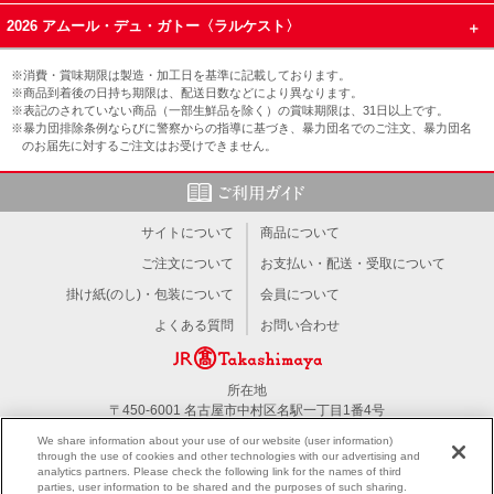
2026 アムール・デュ・ガトー〈ラルケスト〉
※消費・賞味期限は製造・加工日を基準に記載しております。
※商品到着後の日持ち期限は、配送日数などにより異なります。
※表記のされていない商品（一部生鮮品を除く）の賞味期限は、31日以上です。
※暴力団排除条例ならびに警察からの指導に基づき、暴力団名でのご注文、暴力団名
のお届先に対するご注文はお受けできません。
サイトについて
商品について
ご注文について
お支払い・配送・受取について
掛け紙(のし)・包装について
会員について
よくある質問
お問い合わせ
所在地
〒450-6001 名古屋市中村区名駅一丁目1番4号
TEL：052-566-1101
We share information about your use of our website (user information)
through the use of cookies and other technologies with our advertising and
analytics partners. Please check the following link for the names of third
PC版を見る
parties, user information to be shared and the purposes of such sharing.