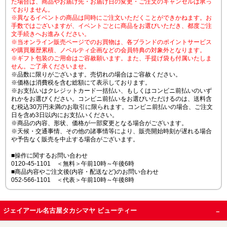
た場合は、商品やお届け先・お届け日の変更・ご注文のキャンセルは承っ
ておりません。
※異なるイベントの商品は同時にご注文いただくことができかねます。お
手数ではございますが、イベントごとに商品をお選びいただき、都度ご注
文手続きへお進みください。
※当オンライン販売ページでのお買物は、各ブランドのポイントサービス
や購買履歴累積、ノベルティ企画などの会員特典の対象外となります。
※ギフト包装のご用命はご容赦願います。また、手提げ袋も付属いたしま
せん。ご了承くださいませ。
※品数に限りがございます。売切れの場合はご容赦ください。
※価格は消費税を含む総額にて表示しております。
※お支払いはクレジットカード一括払い、もしくはコンビニ前払いのいず
れかをお選びください。コンビニ前払いをお選びいただけるのは、送料含
む税込30万円未満のお取引に限られます。コンビニ前払いの場合、ご注文
日を含め3日以内にお支払いください。
※商品の内容、形状、価格が一部変更となる場合がございます。
※天候・交通事情、その他の諸事情等により、販売開始時刻が遅れる場合
や予告なく販売を中止する場合がございます。
■操作に関するお問い合わせ
0120-45-1101 ＜無料＞午前10時～午後6時
■商品内容やご注文後(内容・配送など)のお問い合わせ
052-566-1101 ＜代表＞午前10時～午後8時
ジェイアール名古屋タカシマヤ ビューティー