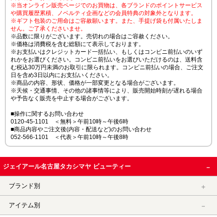
※当オンライン販売ページでのお買物は、各ブランドのポイントサービス
や購買履歴累積、ノベルティ企画などの会員特典の対象外となります。
※ギフト包装のご用命はご容赦願います。また、手提げ袋も付属いたしま
せん。ご了承くださいませ。
※品数に限りがございます。売切れの場合はご容赦ください。
※価格は消費税を含む総額にて表示しております。
※お支払いはクレジットカード一括払い、もしくはコンビニ前払いのいず
れかをお選びください。コンビニ前払いをお選びいただけるのは、送料含
む税込30万円未満のお取引に限られます。コンビニ前払いの場合、ご注文
日を含め3日以内にお支払いください。
※商品の内容、形状、価格が一部変更となる場合がございます。
※天候・交通事情、その他の諸事情等により、販売開始時刻が遅れる場合
や予告なく販売を中止する場合がございます。
■操作に関するお問い合わせ
0120-45-1101 ＜無料＞午前10時～午後6時
■商品内容やご注文後(内容・配送など)のお問い合わせ
052-566-1101 ＜代表＞午前10時～午後8時
ジェイアール名古屋タカシマヤ ビューティー
ブランド別
アイテム別