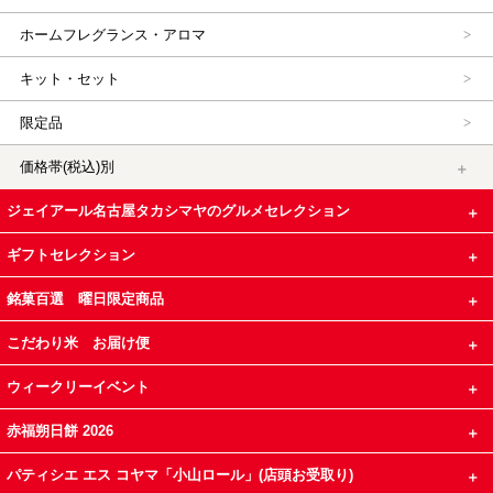
ホームフレグランス・アロマ
キット・セット
限定品
価格帯(税込)別
ジェイアール名古屋タカシマヤのグルメセレクション
ギフトセレクション
銘菓百選 曜日限定商品
こだわり米 お届け便
ウィークリーイベント
赤福朔日餅 2026
パティシエ エス コヤマ「小山ロール」(店頭お受取り)