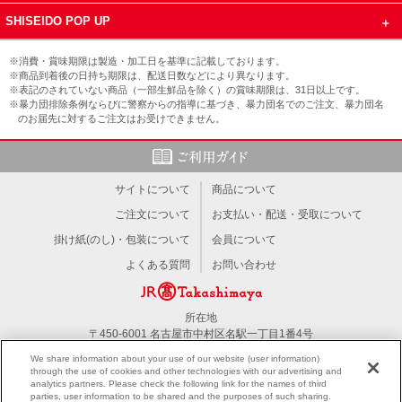
SHISEIDO POP UP
※消費・賞味期限は製造・加工日を基準に記載しております。
※商品到着後の日持ち期限は、配送日数などにより異なります。
※表記のされていない商品（一部生鮮品を除く）の賞味期限は、31日以上です。
※暴力団排除条例ならびに警察からの指導に基づき、暴力団名でのご注文、暴力団名
のお届先に対するご注文はお受けできません。
サイトについて
商品について
ご注文について
お支払い・配送・受取について
掛け紙(のし)・包装について
会員について
よくある質問
お問い合わせ
所在地
〒450-6001 名古屋市中村区名駅一丁目1番4号
TEL：052-566-1101
We share information about your use of our website (user information)
through the use of cookies and other technologies with our advertising and
analytics partners. Please check the following link for the names of third
PC版を見る
parties, user information to be shared and the purposes of such sharing.