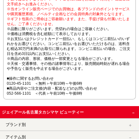
文手続きへお進みください。
※当オンライン販売ページでのお買物は、各ブランドのポイントサービス
や購買履歴累積、ノベルティ企画などの会員特典の対象外となります。
※ギフト包装のご用命はご容赦願います。また、手提げ袋も付属いたしま
せん。ご了承くださいませ。
※品数に限りがございます。売切れの場合はご容赦ください。
※価格は消費税を含む総額にて表示しております。
※お支払いはクレジットカード一括払い、もしくはコンビニ前払いのいず
れかをお選びください。コンビニ前払いをお選びいただけるのは、送料含
む税込30万円未満のお取引に限られます。コンビニ前払いの場合、ご注文
日を含め3日以内にお支払いください。
※商品の内容、形状、価格が一部変更となる場合がございます。
※天候・交通事情、その他の諸事情等により、販売開始時刻が遅れる場合
や予告なく販売を中止する場合がございます。
■操作に関するお問い合わせ
0120-45-1101 ＜無料＞午前10時～午後6時
■商品内容やご注文後(内容・配送など)のお問い合わせ
052-566-1101 ＜代表＞午前10時～午後8時
ジェイアール名古屋タカシマヤ ビューティー
ブランド別
アイテム別