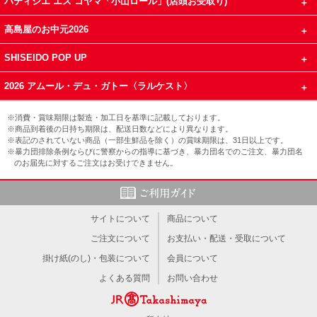
パティシエ エス コヤマ「小山ロール」(店頭お受取り)
高島屋のお中元2026
SHISEIDO POP UP
2026 アムール・デュ・ガトー〈ラルケスト〉
※消費・賞味期限は製造・加工日を基準に記載しております。
※商品到着後の日持ち期限は、配送日数などにより異なります。
※表記のされていない商品（一部生鮮品を除く）の賞味期限は、31日以上です。
※暴力団排除条例ならびに警察からの指導に基づき、暴力団名でのご注文、暴力団名
のお届先に対するご注文はお受けできません。
サイトについて
商品について
ご注文について
お支払い・配送・受取について
掛け紙(のし)・包装について
会員について
よくある質問
お問い合わせ