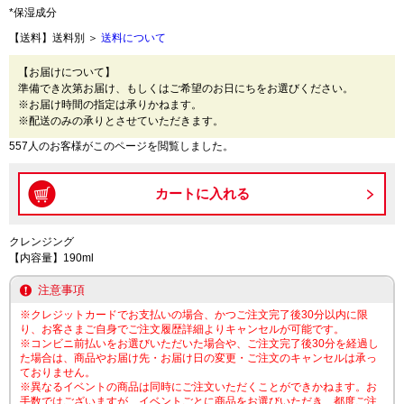
*保湿成分
【送料】送料別 ＞
送料について
【お届けについて】
準備でき次第お届け、もしくはご希望のお日にちをお選びください。
※お届け時間の指定は承りかねます。
※配送のみの承りとさせていただきます。
557人のお客様がこのページを閲覧しました。
クレンジング
【内容量】190ml
注意事項
※クレジットカードでお支払いの場合、かつご注文完了後30分以内に限
り、お客さまご自身でご注文履歴詳細よりキャンセルが可能です。
※コンビニ前払いをお選びいただいた場合や、ご注文完了後30分を経過し
た場合は、商品やお届け先・お届け日の変更・ご注文のキャンセルは承っ
ておりません。
※異なるイベントの商品は同時にご注文いただくことができかねます。お
手数ではございますが、イベントごとに商品をお選びいただき、都度ご注