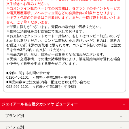
文手続きへお進みください。
※当オンライン販売ページでのお買物は、各ブランドのポイントサービス
や購買履歴累積、ノベルティ企画などの会員特典の対象外となります。
※ギフト包装のご用命はご容赦願います。また、手提げ袋も付属いたしま
せん。ご了承くださいませ。
※品数に限りがございます。売切れの場合はご容赦ください。
※価格は消費税を含む総額にて表示しております。
※お支払いはクレジットカード一括払い、もしくはコンビニ前払いのいず
れかをお選びください。コンビニ前払いをお選びいただけるのは、送料含
む税込30万円未満のお取引に限られます。コンビニ前払いの場合、ご注文
日を含め3日以内にお支払いください。
※商品の内容、形状、価格が一部変更となる場合がございます。
※天候・交通事情、その他の諸事情等により、販売開始時刻が遅れる場合
や予告なく販売を中止する場合がございます。
■操作に関するお問い合わせ
0120-45-1101 ＜無料＞午前10時～午後6時
■商品内容やご注文後(内容・配送など)のお問い合わせ
052-566-1101 ＜代表＞午前10時～午後8時
ジェイアール名古屋タカシマヤ ビューティー
ブランド別
アイテム別