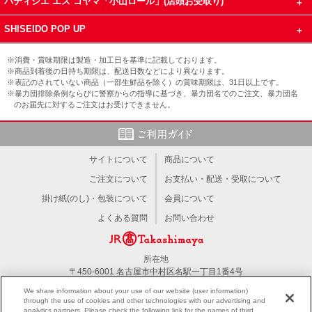
パティシエ エス コヤマ「小山ロール」(店頭お受取り)
SHISEIDO POP UP
※消費・賞味期限は製造・加工日を基準に記載しております。
※商品到着後の日持ち期限は、配送日数などにより異なります。
※表記のされていない商品（一部生鮮品を除く）の賞味期限は、31日以上です。
※暴力団排除条例ならびに警察からの指導に基づき、暴力団名でのご注文、暴力団名
のお届先に対するご注文はお受けできません。
サイトについて
商品について
ご注文について
お支払い・配送・受取について
掛け紙(のし)・包装について
会員について
よくある質問
お問い合わせ
所在地
〒450-6001 名古屋市中村区名駅一丁目1番4号
TEL：052-566-1101
We share information about your use of our website (user information)
through the use of cookies and other technologies with our advertising and
analytics partners. Please check the following link for the names of third