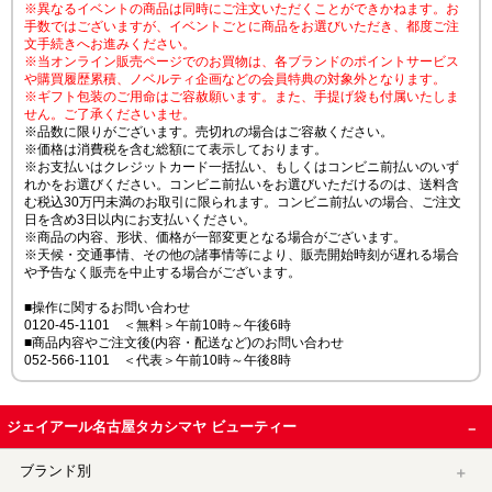
※異なるイベントの商品は同時にご注文いただくことができかねます。お
手数ではございますが、イベントごとに商品をお選びいただき、都度ご注
文手続きへお進みください。
※当オンライン販売ページでのお買物は、各ブランドのポイントサービス
や購買履歴累積、ノベルティ企画などの会員特典の対象外となります。
※ギフト包装のご用命はご容赦願います。また、手提げ袋も付属いたしま
せん。ご了承くださいませ。
※品数に限りがございます。売切れの場合はご容赦ください。
※価格は消費税を含む総額にて表示しております。
※お支払いはクレジットカード一括払い、もしくはコンビニ前払いのいず
れかをお選びください。コンビニ前払いをお選びいただけるのは、送料含
む税込30万円未満のお取引に限られます。コンビニ前払いの場合、ご注文
日を含め3日以内にお支払いください。
※商品の内容、形状、価格が一部変更となる場合がございます。
※天候・交通事情、その他の諸事情等により、販売開始時刻が遅れる場合
や予告なく販売を中止する場合がございます。
■操作に関するお問い合わせ
0120-45-1101 ＜無料＞午前10時～午後6時
■商品内容やご注文後(内容・配送など)のお問い合わせ
052-566-1101 ＜代表＞午前10時～午後8時
ジェイアール名古屋タカシマヤ ビューティー
ブランド別