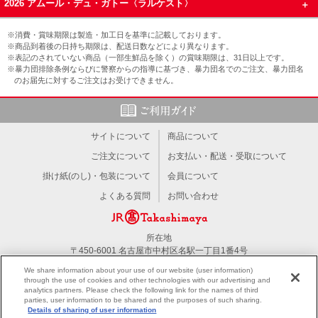
2026 アムール・デュ・ガトー〈ラルケスト〉
※消費・賞味期限は製造・加工日を基準に記載しております。
※商品到着後の日持ち期限は、配送日数などにより異なります。
※表記のされていない商品（一部生鮮品を除く）の賞味期限は、31日以上です。
※暴力団排除条例ならびに警察からの指導に基づき、暴力団名でのご注文、暴力団名
のお届先に対するご注文はお受けできません。
サイトについて
商品について
ご注文について
お支払い・配送・受取について
掛け紙(のし)・包装について
会員について
よくある質問
お問い合わせ
所在地
〒450-6001 名古屋市中村区名駅一丁目1番4号
TEL：052-566-1101
We share information about your use of our website (user information)
through the use of cookies and other technologies with our advertising and
analytics partners. Please check the following link for the names of third
PC版を見る
parties, user information to be shared and the purposes of such sharing.
Details of sharing of user information