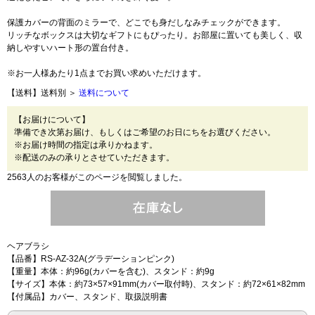
保護カバーの背面のミラーで、どこでも身だしなみチェックができます。
リッチなボックスは大切なギフトにもぴったり。お部屋に置いても美しく、収
納しやすいハート形の置台付き。
※お一人様あたり1点までお買い求めいただけます。
【送料】送料別 ＞
送料について
【お届けについて】
準備でき次第お届け、もしくはご希望のお日にちをお選びください。
※お届け時間の指定は承りかねます。
※配送のみの承りとさせていただきます。
2563人のお客様がこのページを閲覧しました。
ヘアブラシ
【品番】RS-AZ-32A(グラデーションピンク)
【重量】本体：約96g(カバーを含む)、スタンド：約9g
【サイズ】本体：約73×57×91mm(カバー取付時)、スタンド：約72×61×82mm
【付属品】カバー、スタンド、取扱説明書