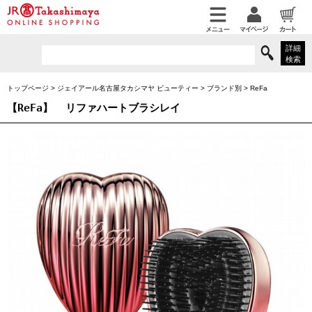
詳細
検索
トップページ
>
ジェイアール名古屋タカシマヤ ビューティー
>
ブランド別
>
ReFa
【ReFa】
リファハートブラシレイ