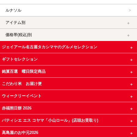
ルナソル
アイテム別
価格帯(税込)別
ジェイアール名古屋タカシマヤのグルメセレクション
ギフトセレクション
銘菓百選 曜日限定商品
こだわり米 お届け便
ウィークリーイベント
赤福朔日餅 2026
パティシエ エス コヤマ「小山ロール」(店頭お受取り)
高島屋のお中元2026