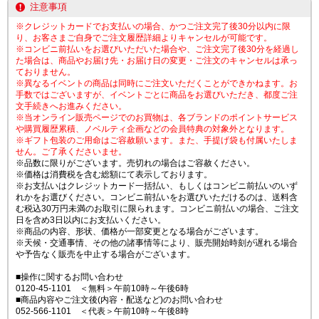
注意事項
※クレジットカードでお支払いの場合、かつご注文完了後30分以内に限
り、お客さまご自身でご注文履歴詳細よりキャンセルが可能です。
※コンビニ前払いをお選びいただいた場合や、ご注文完了後30分を経過し
た場合は、商品やお届け先・お届け日の変更・ご注文のキャンセルは承っ
ておりません。
※異なるイベントの商品は同時にご注文いただくことができかねます。お
手数ではございますが、イベントごとに商品をお選びいただき、都度ご注
文手続きへお進みください。
※当オンライン販売ページでのお買物は、各ブランドのポイントサービス
や購買履歴累積、ノベルティ企画などの会員特典の対象外となります。
※ギフト包装のご用命はご容赦願います。また、手提げ袋も付属いたしま
せん。ご了承くださいませ。
※品数に限りがございます。売切れの場合はご容赦ください。
※価格は消費税を含む総額にて表示しております。
※お支払いはクレジットカード一括払い、もしくはコンビニ前払いのいず
れかをお選びください。コンビニ前払いをお選びいただけるのは、送料含
む税込30万円未満のお取引に限られます。コンビニ前払いの場合、ご注文
日を含め3日以内にお支払いください。
※商品の内容、形状、価格が一部変更となる場合がございます。
※天候・交通事情、その他の諸事情等により、販売開始時刻が遅れる場合
や予告なく販売を中止する場合がございます。
■操作に関するお問い合わせ
0120-45-1101 ＜無料＞午前10時～午後6時
■商品内容やご注文後(内容・配送など)のお問い合わせ
052-566-1101 ＜代表＞午前10時～午後8時