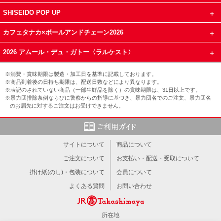
SHISEIDO POP UP
カフェタナカ×ボールアンドチェーン2026
2026 アムール・デュ・ガトー〈ラルケスト〉
※消費・賞味期限は製造・加工日を基準に記載しております。
※商品到着後の日持ち期限は、配送日数などにより異なります。
※表記のされていない商品（一部生鮮品を除く）の賞味期限は、31日以上です。
※暴力団排除条例ならびに警察からの指導に基づき、暴力団名でのご注文、暴力団名
のお届先に対するご注文はお受けできません。
サイトについて
商品について
ご注文について
お支払い・配送・受取について
掛け紙(のし)・包装について
会員について
よくある質問
お問い合わせ
所在地