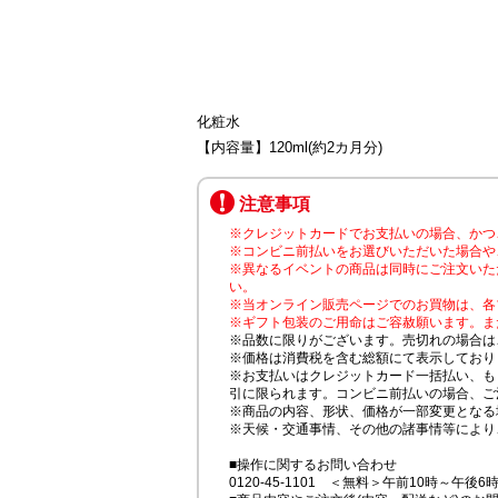
化粧水
【内容量】120ml(約2カ月分)
注意事項
※クレジットカードでお支払いの場合、かつ
※コンビニ前払いをお選びいただいた場合や
※異なるイベントの商品は同時にご注文いた
い。
※当オンライン販売ページでのお買物は、各
※ギフト包装のご用命はご容赦願います。ま
※品数に限りがございます。売切れの場合は
※価格は消費税を含む総額にて表示しており
※お支払いはクレジットカード一括払い、も
引に限られます。コンビニ前払いの場合、ご
※商品の内容、形状、価格が一部変更となる
※天候・交通事情、その他の諸事情等により
■操作に関するお問い合わせ
0120-45-1101 ＜無料＞午前10時～午後6