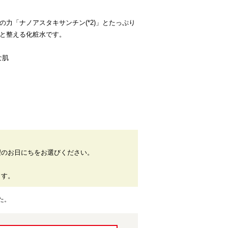
赤の力「ナノアスタキサンチン(*2)」とたっぷり
へと整える化粧水です。
な肌
望のお日にちをお選びください。
。
ます。
た。