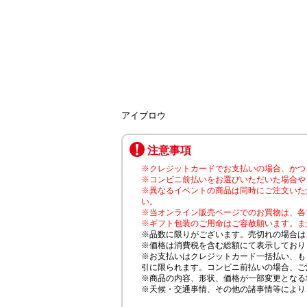
アイブロウ
注意事項
※クレジットカードでお支払いの場合、かつ
※コンビニ前払いをお選びいただいた場合や
※異なるイベントの商品は同時にご注文いた
い。
※当オンライン販売ページでのお買物は、各
※ギフト包装のご用命はご容赦願います。ま
※品数に限りがございます。売切れの場合は
※価格は消費税を含む総額にて表示しており
※お支払いはクレジットカード一括払い、も
引に限られます。コンビニ前払いの場合、ご
※商品の内容、形状、価格が一部変更となる
※天候・交通事情、その他の諸事情等により