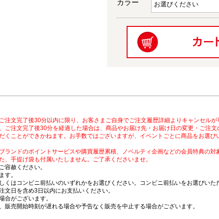
カラー
ご注文完了後30分以内に限り、お客さまご自身でご注文履歴詳細よりキャンセルが
、ご注文完了後30分を経過した場合は、商品やお届け先・お届け日の変更・ご注文
だくことができかねます。お手数ではございますが、イベントごとに商品をお選び
ブランドのポイントサービスや購買履歴累積、ノベルティ企画などの会員特典の対
た、手提げ袋も付属いたしません。ご了承くださいませ。
ご容赦ください。
ます。
しくはコンビニ前払いのいずれかをお選びください。コンビニ前払いをお選びいただ
注文日を含め3日以内にお支払いください。
場合がございます。
、販売開始時刻が遅れる場合や予告なく販売を中止する場合がございます。