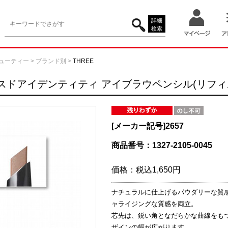
詳細
検索
ューティー
>
ブランド別
>
THREE
ンスドアイデンティティ アイブラウペンシル(リフィ
[メーカー記号]
2657
商品番号：1327-2105-0045
価格：
税込1,650円
ナチュラルに仕上げるパウダリーな質
ャライジングな質感を両立。
芯先は、鋭い角となだらかな曲線をも
ザインの幅が広がります。