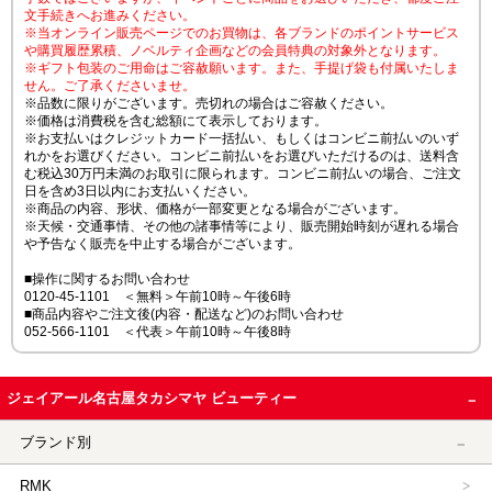
文手続きへお進みください。
※当オンライン販売ページでのお買物は、各ブランドのポイントサービス
や購買履歴累積、ノベルティ企画などの会員特典の対象外となります。
※ギフト包装のご用命はご容赦願います。また、手提げ袋も付属いたしま
せん。ご了承くださいませ。
※品数に限りがございます。売切れの場合はご容赦ください。
※価格は消費税を含む総額にて表示しております。
※お支払いはクレジットカード一括払い、もしくはコンビニ前払いのいず
れかをお選びください。コンビニ前払いをお選びいただけるのは、送料含
む税込30万円未満のお取引に限られます。コンビニ前払いの場合、ご注文
日を含め3日以内にお支払いください。
※商品の内容、形状、価格が一部変更となる場合がございます。
※天候・交通事情、その他の諸事情等により、販売開始時刻が遅れる場合
や予告なく販売を中止する場合がございます。
■操作に関するお問い合わせ
0120-45-1101 ＜無料＞午前10時～午後6時
■商品内容やご注文後(内容・配送など)のお問い合わせ
052-566-1101 ＜代表＞午前10時～午後8時
ジェイアール名古屋タカシマヤ ビューティー
ブランド別
RMK