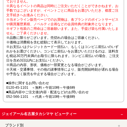
ておりません。
※異なるイベントの商品は同時にご注文いただくことができかねます。お
手数ではございますが、イベントごとに商品をお選びいただき、都度ご注
文手続きへお進みください。
※当オンライン販売ページでのお買物は、各ブランドのポイントサービス
や購買履歴累積、ノベルティ企画などの会員特典の対象外となります。
※ギフト包装のご用命はご容赦願います。また、手提げ袋も付属いたしま
せん。ご了承くださいませ。
※品数に限りがございます。売切れの場合はご容赦ください。
※価格は消費税を含む総額にて表示しております。
※お支払いはクレジットカード一括払い、もしくはコンビニ前払いのいず
れかをお選びください。コンビニ前払いをお選びいただけるのは、送料含
む税込30万円未満のお取引に限られます。コンビニ前払いの場合、ご注文
日を含め3日以内にお支払いください。
※商品の内容、形状、価格が一部変更となる場合がございます。
※天候・交通事情、その他の諸事情等により、販売開始時刻が遅れる場合
や予告なく販売を中止する場合がございます。
■操作に関するお問い合わせ
0120-45-1101 ＜無料＞午前10時～午後6時
■商品内容やご注文後(内容・配送など)のお問い合わせ
052-566-1101 ＜代表＞午前10時～午後8時
ジェイアール名古屋タカシマヤ ビューティー
ブランド別