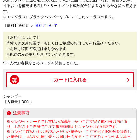
天然のクレイと濃密泡で洗い上げ、毛穴に詰まった皮脂・汚れ・角栓を洗浄。
うるおいを補充する2種のトリートメント成分配合によりなめらかな髪へ整えま
す。
レモングラスにブラックペッパーをブレンドしたシトラスの香り。
【送料】送料別 ＞
送料について
【お届けについて】
準備でき次第お届け、もしくはご希望のお日にちをお選びください。
※お届け時間の指定は承りかねます。
※配送のみの承りとさせていただきます。
522人のお客様がこのページを閲覧しました。
シャンプー
【内容量】300ml
注意事項
※クレジットカードでお支払いの場合、かつご注文完了後30分以内に限
り、お客さまご自身でご注文履歴詳細よりキャンセルが可能です。
※コンビニ前払いをお選びいただいた場合や、ご注文完了後30分を経過し
た場合は、商品やお届け先・お届け日の変更・ご注文のキャンセルは承っ