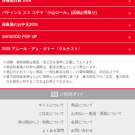
赤福朔日餅 2026
パティシエ エス コヤマ「小山ロール」(店頭お受取り)
高島屋のお中元2026
SHISEIDO POP UP
2026 アムール・デュ・ガトー〈ラルケスト〉
※消費・賞味期限は製造・加工日を基準に記載しております。
※商品到着後の日持ち期限は、配送日数などにより異なります。
※表記のされていない商品（一部生鮮品を除く）の賞味期限は、31日以上です。
※暴力団排除条例ならびに警察からの指導に基づき、暴力団名でのご注文、暴力団名
のお届先に対するご注文はお受けできません。
サイトについて
商品について
ご注文について
お支払い・配送・受取について
掛け紙(のし)・包装について
会員について
よくある質問
お問い合わせ