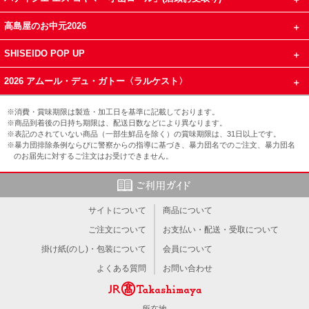
高島屋のお中元2026
SHISEIDO POP UP
2026 アムール・デュ・ガトー〈ラルケスト〉
※消費・賞味期限は製造・加工日を基準に記載しております。
※商品到着後の日持ち期限は、配送日数などにより異なります。
※表記のされていない商品（一部生鮮品を除く）の賞味期限は、31日以上です。
※暴力団排除条例ならびに警察からの指導に基づき、暴力団名でのご注文、暴力団名
のお届先に対するご注文はお受けできません。
サイトについて
商品について
ご注文について
お支払い・配送・受取について
掛け紙(のし)・包装について
会員について
よくある質問
お問い合わせ