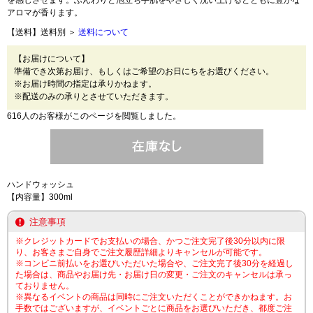
を感じさせます。ふんわりと泡立ち手肌をやさしく洗い上げるとともに豊かな
アロマが香ります。
【送料】送料別 ＞
送料について
【お届けについて】
準備でき次第お届け、もしくはご希望のお日にちをお選びください。
※お届け時間の指定は承りかねます。
※配送のみの承りとさせていただきます。
616人のお客様がこのページを閲覧しました。
ハンドウォッシュ
【内容量】300ml
注意事項
※クレジットカードでお支払いの場合、かつご注文完了後30分以内に限
り、お客さまご自身でご注文履歴詳細よりキャンセルが可能です。
※コンビニ前払いをお選びいただいた場合や、ご注文完了後30分を経過し
た場合は、商品やお届け先・お届け日の変更・ご注文のキャンセルは承っ
ておりません。
※異なるイベントの商品は同時にご注文いただくことができかねます。お
手数ではございますが、イベントごとに商品をお選びいただき、都度ご注