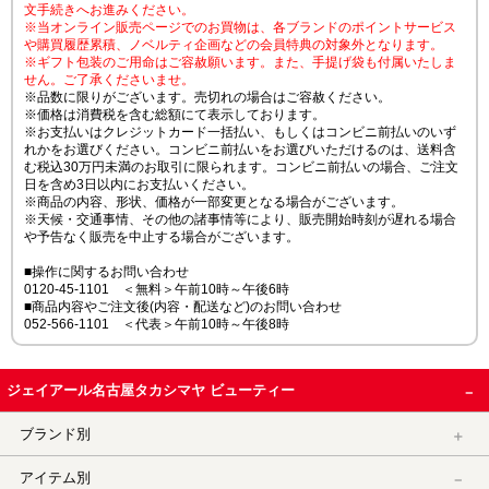
文手続きへお進みください。
※当オンライン販売ページでのお買物は、各ブランドのポイントサービス
や購買履歴累積、ノベルティ企画などの会員特典の対象外となります。
※ギフト包装のご用命はご容赦願います。また、手提げ袋も付属いたしま
せん。ご了承くださいませ。
※品数に限りがございます。売切れの場合はご容赦ください。
※価格は消費税を含む総額にて表示しております。
※お支払いはクレジットカード一括払い、もしくはコンビニ前払いのいず
れかをお選びください。コンビニ前払いをお選びいただけるのは、送料含
む税込30万円未満のお取引に限られます。コンビニ前払いの場合、ご注文
日を含め3日以内にお支払いください。
※商品の内容、形状、価格が一部変更となる場合がございます。
※天候・交通事情、その他の諸事情等により、販売開始時刻が遅れる場合
や予告なく販売を中止する場合がございます。
■操作に関するお問い合わせ
0120-45-1101 ＜無料＞午前10時～午後6時
■商品内容やご注文後(内容・配送など)のお問い合わせ
052-566-1101 ＜代表＞午前10時～午後8時
ジェイアール名古屋タカシマヤ ビューティー
ブランド別
アイテム別