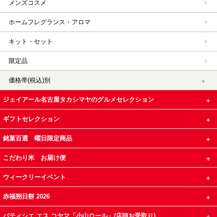
メンズコスメ
ホームフレグランス・アロマ
キット・セット
限定品
価格帯(税込)別
ジェイアール名古屋タカシマヤのグルメセレクション
ギフトセレクション
銘菓百選 曜日限定商品
こだわり米 お届け便
ウィークリーイベント
赤福朔日餅 2026
パティシエ エス コヤマ「小山ロール」(店頭お受取り)