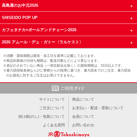
高島屋のお中元2026
SHISEIDO POP UP
カフェタナカ×ボールアンドチェーン2026
2026 アムール・デュ・ガトー〈ラルケスト〉
※消費・賞味期限は製造・加工日を基準に記載しております。
※商品到着後の日持ち期限は、配送日数などにより異なります。
※表記のされていない商品（一部生鮮品を除く）の賞味期限は、31日以上です。
※暴力団排除条例ならびに警察からの指導に基づき、暴力団名でのご注文、暴力団名
のお届先に対するご注文はお受けできません。
サイトについて
商品について
ご注文について
お支払い・配送・受取について
掛け紙(のし)・包装について
会員について
よくある質問
お問い合わせ