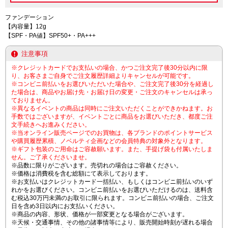
ファンデーション
【内容量】12g
【SPF・PA値】SPF50+・PA+++
注意事項
※クレジットカードでお支払いの場合、かつご注文完了後30分以内に限
り、お客さまご自身でご注文履歴詳細よりキャンセルが可能です。
※コンビニ前払いをお選びいただいた場合や、ご注文完了後30分を経過し
た場合は、商品やお届け先・お届け日の変更・ご注文のキャンセルは承っ
ておりません。
※異なるイベントの商品は同時にご注文いただくことができかねます。お
手数ではございますが、イベントごとに商品をお選びいただき、都度ご注
文手続きへお進みください。
※当オンライン販売ページでのお買物は、各ブランドのポイントサービス
や購買履歴累積、ノベルティ企画などの会員特典の対象外となります。
※ギフト包装のご用命はご容赦願います。また、手提げ袋も付属いたしま
せん。ご了承くださいませ。
※品数に限りがございます。売切れの場合はご容赦ください。
※価格は消費税を含む総額にて表示しております。
※お支払いはクレジットカード一括払い、もしくはコンビニ前払いのいず
れかをお選びください。コンビニ前払いをお選びいただけるのは、送料含
む税込30万円未満のお取引に限られます。コンビニ前払いの場合、ご注文
日を含め3日以内にお支払いください。
※商品の内容、形状、価格が一部変更となる場合がございます。
※天候・交通事情、その他の諸事情等により、販売開始時刻が遅れる場合