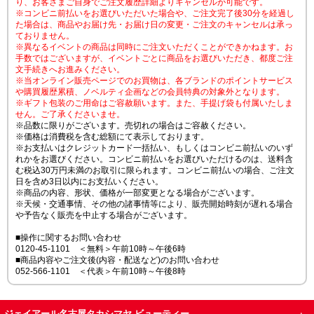
り、お客さまご自身でご注文履歴詳細よりキャンセルが可能です。
※コンビニ前払いをお選びいただいた場合や、ご注文完了後30分を経過し
た場合は、商品やお届け先・お届け日の変更・ご注文のキャンセルは承っ
ておりません。
※異なるイベントの商品は同時にご注文いただくことができかねます。お
手数ではございますが、イベントごとに商品をお選びいただき、都度ご注
文手続きへお進みください。
※当オンライン販売ページでのお買物は、各ブランドのポイントサービス
や購買履歴累積、ノベルティ企画などの会員特典の対象外となります。
※ギフト包装のご用命はご容赦願います。また、手提げ袋も付属いたしま
せん。ご了承くださいませ。
※品数に限りがございます。売切れの場合はご容赦ください。
※価格は消費税を含む総額にて表示しております。
※お支払いはクレジットカード一括払い、もしくはコンビニ前払いのいず
れかをお選びください。コンビニ前払いをお選びいただけるのは、送料含
む税込30万円未満のお取引に限られます。コンビニ前払いの場合、ご注文
日を含め3日以内にお支払いください。
※商品の内容、形状、価格が一部変更となる場合がございます。
※天候・交通事情、その他の諸事情等により、販売開始時刻が遅れる場合
や予告なく販売を中止する場合がございます。
■操作に関するお問い合わせ
0120-45-1101 ＜無料＞午前10時～午後6時
■商品内容やご注文後(内容・配送など)のお問い合わせ
052-566-1101 ＜代表＞午前10時～午後8時
ジェイアール名古屋タカシマヤ ビューティー