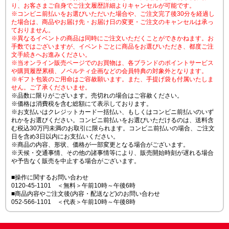
り、お客さまご自身でご注文履歴詳細よりキャンセルが可能です。
※コンビニ前払いをお選びいただいた場合や、ご注文完了後30分を経過し
た場合は、商品やお届け先・お届け日の変更・ご注文のキャンセルは承っ
ておりません。
※異なるイベントの商品は同時にご注文いただくことができかねます。お
手数ではございますが、イベントごとに商品をお選びいただき、都度ご注
文手続きへお進みください。
※当オンライン販売ページでのお買物は、各ブランドのポイントサービス
や購買履歴累積、ノベルティ企画などの会員特典の対象外となります。
※ギフト包装のご用命はご容赦願います。また、手提げ袋も付属いたしま
せん。ご了承くださいませ。
※品数に限りがございます。売切れの場合はご容赦ください。
※価格は消費税を含む総額にて表示しております。
※お支払いはクレジットカード一括払い、もしくはコンビニ前払いのいず
れかをお選びください。コンビニ前払いをお選びいただけるのは、送料含
む税込30万円未満のお取引に限られます。コンビニ前払いの場合、ご注文
日を含め3日以内にお支払いください。
※商品の内容、形状、価格が一部変更となる場合がございます。
※天候・交通事情、その他の諸事情等により、販売開始時刻が遅れる場合
や予告なく販売を中止する場合がございます。
■操作に関するお問い合わせ
0120-45-1101 ＜無料＞午前10時～午後6時
■商品内容やご注文後(内容・配送など)のお問い合わせ
052-566-1101 ＜代表＞午前10時～午後8時