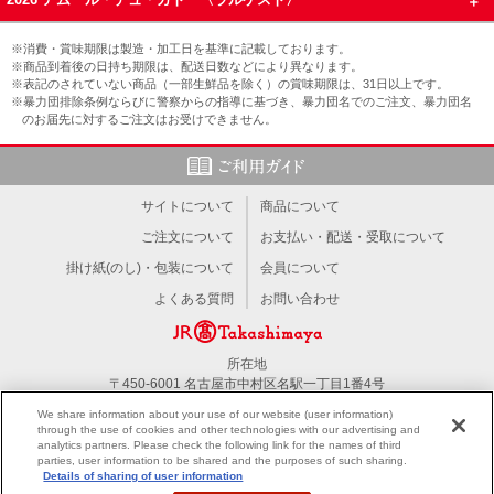
※消費・賞味期限は製造・加工日を基準に記載しております。
※商品到着後の日持ち期限は、配送日数などにより異なります。
※表記のされていない商品（一部生鮮品を除く）の賞味期限は、31日以上です。
※暴力団排除条例ならびに警察からの指導に基づき、暴力団名でのご注文、暴力団名
のお届先に対するご注文はお受けできません。
サイトについて
商品について
ご注文について
お支払い・配送・受取について
掛け紙(のし)・包装について
会員について
よくある質問
お問い合わせ
所在地
〒450-6001 名古屋市中村区名駅一丁目1番4号
TEL：052-566-1101
We share information about your use of our website (user information)
through the use of cookies and other technologies with our advertising and
analytics partners. Please check the following link for the names of third
PC版を見る
parties, user information to be shared and the purposes of such sharing.
Details of sharing of user information