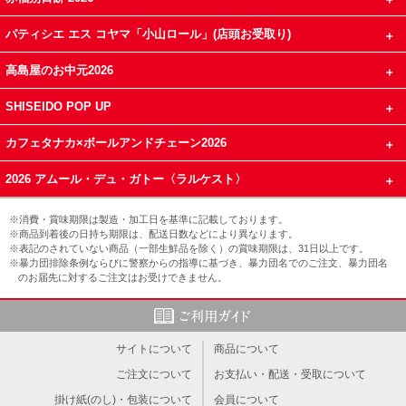
パティシエ エス コヤマ「小山ロール」(店頭お受取り)
高島屋のお中元2026
SHISEIDO POP UP
カフェタナカ×ボールアンドチェーン2026
2026 アムール・デュ・ガトー〈ラルケスト〉
※消費・賞味期限は製造・加工日を基準に記載しております。
※商品到着後の日持ち期限は、配送日数などにより異なります。
※表記のされていない商品（一部生鮮品を除く）の賞味期限は、31日以上です。
※暴力団排除条例ならびに警察からの指導に基づき、暴力団名でのご注文、暴力団名
のお届先に対するご注文はお受けできません。
サイトについて
商品について
ご注文について
お支払い・配送・受取について
掛け紙(のし)・包装について
会員について