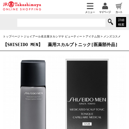
詳細
検索
トップページ
>
ジェイアール名古屋タカシマヤ ビューティー
>
アイテム別
>
メンズコスメ
【SHISEIDO MEN】
薬用スカルプトニック[医薬部外品]