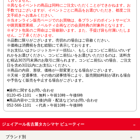
ておりません。
※異なるイベントの商品は同時にご注文いただくことができかねます。お
手数ではございますが、イベントごとに商品をお選びいただき、都度ご注
文手続きへお進みください。
※当オンライン販売ページでのお買物は、各ブランドのポイントサービス
や購買履歴累積、ノベルティ企画などの会員特典の対象外となります。
※ギフト包装のご用命はご容赦願います。また、手提げ袋も付属いたしま
せん。ご了承くださいませ。
※品数に限りがございます。売切れの場合はご容赦ください。
※価格は消費税を含む総額にて表示しております。
※お支払いはクレジットカード一括払い、もしくはコンビニ前払いのいず
れかをお選びください。コンビニ前払いをお選びいただけるのは、送料含
む税込30万円未満のお取引に限られます。コンビニ前払いの場合、ご注文
日を含め3日以内にお支払いください。
※商品の内容、形状、価格が一部変更となる場合がございます。
※天候・交通事情、その他の諸事情等により、販売開始時刻が遅れる場合
や予告なく販売を中止する場合がございます。
■操作に関するお問い合わせ
0120-45-1101 ＜無料＞午前10時～午後6時
■商品内容やご注文後(内容・配送など)のお問い合わせ
052-566-1101 ＜代表＞午前10時～午後8時
ジェイアール名古屋タカシマヤ ビューティー
ブランド別