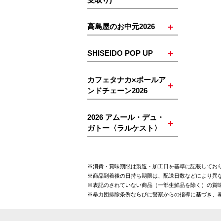
高島屋のお中元2026
SHISEIDO POP UP
カフェタナカ×ボールア
ンドチェーン2026
2026 アムール・デュ・
ガトー〈ラルケスト〉
※消費・賞味期限は製造・加工日を基準に記載してお
※商品到着後の日持ち期限は、配送日数などにより異
※表記のされていない商品（一部生鮮品を除く）の賞味
※暴力団排除条例ならびに警察からの指導に基づき、