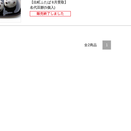
【出町ふたば 8月受取】
名代豆餅(5個入)
全2商品
1