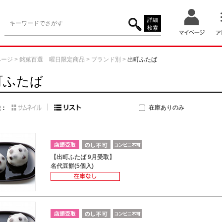
詳細
検索
ページ
>
銘菓百選 曜日限定商品
>
ブランド別
>
出町ふたば
町ふたば
在庫ありのみ
【出町ふたば 9月受取】
名代豆餅(5個入)