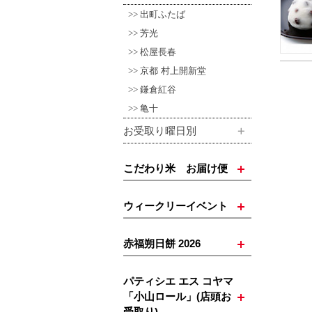
出町ふたば
芳光
松屋長春
京都 村上開新堂
鎌倉紅谷
亀十
お受取り曜日別
こだわり米 お届け便
ウィークリーイベント
赤福朔日餅 2026
パティシエ エス コヤマ
「小山ロール」(店頭お
受取り)