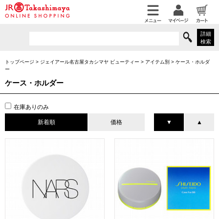
詳細
検索
トップページ
>
ジェイアール名古屋タカシマヤ ビューティー
>
アイテム別
>
ケース・ホルダ
ー
ケース・ホルダー
在庫ありのみ
新着順
価格
▼
▲