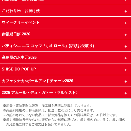
こだわり米 お届け便
ウィークリーイベント
赤福朔日餅 2026
パティシエ エス コヤマ「小山ロール」(店頭お受取り)
高島屋のお中元2026
SHISEIDO POP UP
カフェタナカ×ボールアンドチェーン2026
2026 アムール・デュ・ガトー〈ラルケスト〉
※消費・賞味期限は製造・加工日を基準に記載しております。
※商品到着後の日持ち期限は、配送日数などにより異なります。
※表記のされていない商品（一部生鮮品を除く）の賞味期限は、31日以上です。
※暴力団排除条例ならびに警察からの指導に基づき、暴力団名でのご注文、暴力団名
のお届先に対するご注文はお受けできません。