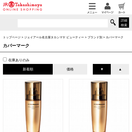
詳細
検索
トップページ
>
ジェイアール名古屋タカシマヤ ビューティー
>
ブランド別
>
カバーマーク
カバーマーク
在庫ありのみ
新着順
価格
▼
▲