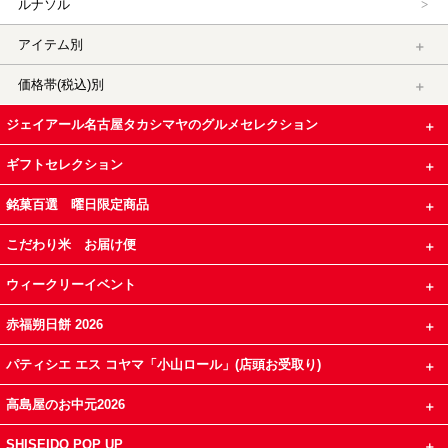
ルナソル
アイテム別
価格帯(税込)別
ジェイアール名古屋タカシマヤのグルメセレクション
ギフトセレクション
銘菓百選 曜日限定商品
こだわり米 お届け便
ウィークリーイベント
赤福朔日餅 2026
パティシエ エス コヤマ「小山ロール」(店頭お受取り)
高島屋のお中元2026
SHISEIDO POP UP