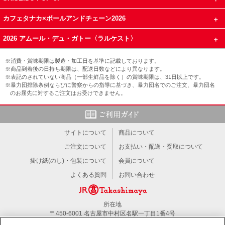
カフェタナカ×ボールアンドチェーン2026
2026 アムール・デュ・ガトー〈ラルケスト〉
※消費・賞味期限は製造・加工日を基準に記載しております。
※商品到着後の日持ち期限は、配送日数などにより異なります。
※表記のされていない商品（一部生鮮品を除く）の賞味期限は、31日以上です。
※暴力団排除条例ならびに警察からの指導に基づき、暴力団名でのご注文、暴力団名
のお届先に対するご注文はお受けできません。
サイトについて
商品について
ご注文について
お支払い・配送・受取について
掛け紙(のし)・包装について
会員について
よくある質問
お問い合わせ
所在地
〒450-6001 名古屋市中村区名駅一丁目1番4号
TEL：052-566-1101