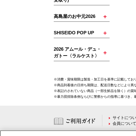
高島屋のお中元2026
SHISEIDO POP UP
2026 アムール・デュ・
ガトー〈ラルケスト〉
※消費・賞味期限は製造・加工日を基準に記載してお
※商品到着後の日持ち期限は、配送日数などにより異
※表記のされていない商品（一部生鮮品を除く）の賞味
※暴力団排除条例ならびに警察からの指導に基づき、
サイトにつ
会員につい