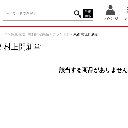
詳細
検索
ページ
>
銘菓百選 曜日限定商品
>
ブランド別
>
京都 村上開新堂
都 村上開新堂
該当する商品がありません