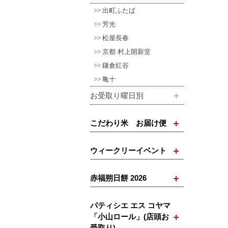
出町ふたば
芳光
松屋長春
京都 村上開新堂
鎌倉紅谷
亀十
お受取り曜日別
こだわり米 お届け便
ウィークリーイベント
赤福朔日餅 2026
パティシエ エス コヤマ
「小山ロール」(店頭お
受取り)