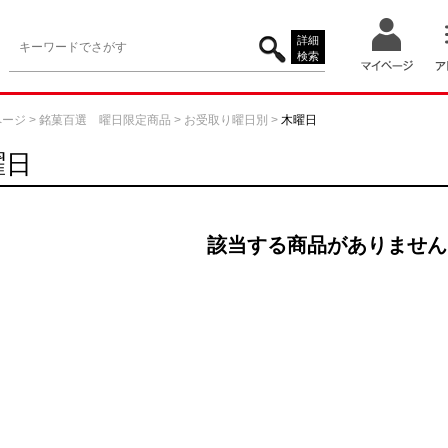
詳細
検索
ページ
>
銘菓百選 曜日限定商品
>
お受取り曜日別
>
木曜日
曜日
該当する商品がありません