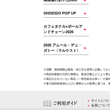
SHISEIDO POP UP
カフェタナカ×ボールア
ンドチェーン2026
2026 アムール・デュ・
ガトー〈ラルケスト〉
※消費・賞味期限は製造・加工日を基準に記載してお
※商品到着後の日持ち期限は、配送日数などにより異
※表記のされていない商品（一部生鮮品を除く）の賞味
※暴力団排除条例ならびに警察からの指導に基づき、
サイトにつ
会員につい