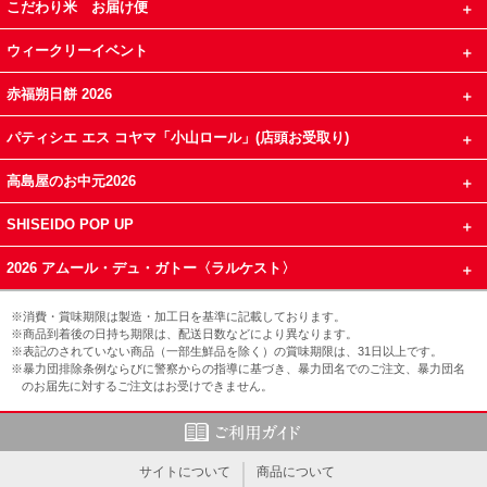
こだわり米 お届け便
ウィークリーイベント
赤福朔日餅 2026
パティシエ エス コヤマ「小山ロール」(店頭お受取り)
高島屋のお中元2026
SHISEIDO POP UP
2026 アムール・デュ・ガトー〈ラルケスト〉
※消費・賞味期限は製造・加工日を基準に記載しております。
※商品到着後の日持ち期限は、配送日数などにより異なります。
※表記のされていない商品（一部生鮮品を除く）の賞味期限は、31日以上です。
※暴力団排除条例ならびに警察からの指導に基づき、暴力団名でのご注文、暴力団名
のお届先に対するご注文はお受けできません。
サイトについて
商品について