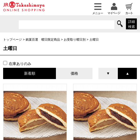
詳細
検索
トップページ
>
銘菓百選 曜日限定商品
>
お受取り曜日別
>
土曜日
土曜日
在庫ありのみ
新着順
価格
▼
▲