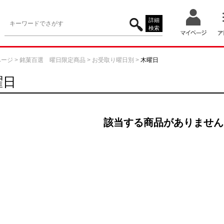
詳細
検索
ページ
>
銘菓百選 曜日限定商品
>
お受取り曜日別
>
木曜日
曜日
該当する商品がありません