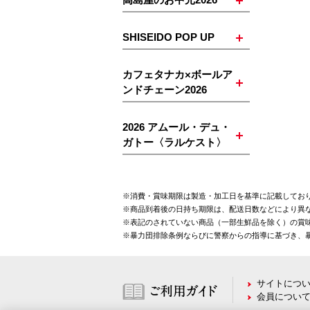
SHISEIDO POP UP
カフェタナカ×ボールア
ンドチェーン2026
2026 アムール・デュ・
ガトー〈ラルケスト〉
※消費・賞味期限は製造・加工日を基準に記載してお
※商品到着後の日持ち期限は、配送日数などにより異
※表記のされていない商品（一部生鮮品を除く）の賞味
※暴力団排除条例ならびに警察からの指導に基づき、
サイトにつ
会員につい