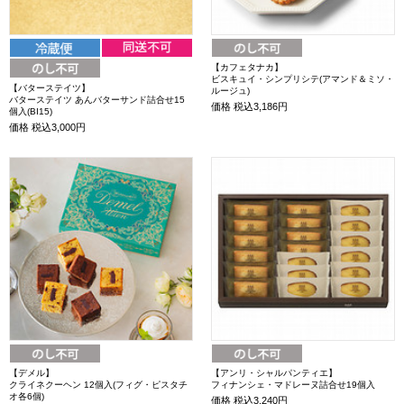
【カフェタナカ】
ビスキュイ・シンプリシテ(アマンド＆ミソ・
【バターステイツ】
ルージュ)
バターステイツ あんバターサンド詰合せ15
価格
税込3,186円
個入(BI15)
価格
税込3,000円
【デメル】
【アンリ・シャルパンティエ】
クライネクーヘン 12個入(フィグ・ピスタチ
フィナンシェ・マドレーヌ詰合せ19個入
オ各6個)
価格
税込3,240円