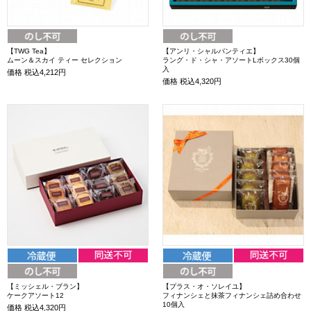
【TWG Tea】
【アンリ・シャルパンティエ】
ムーン＆スカイ ティー セレクション
ラング・ド・シャ・アソートLボックス30個
入
価格
税込4,212円
価格
税込4,320円
【ミッシェル・ブラン】
【プラス・オ・ソレイユ】
ケークアソート12
フィナンシェと抹茶フィナンシェ詰め合わせ
10個入
価格
税込4,320円