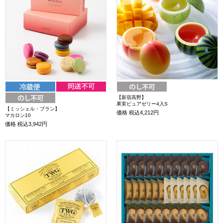
【新宿高野】
果実ピュアゼリー4入S
【ミッシェル・ブラン】
価格
税込4,212円
マカロン10
価格
税込3,942円