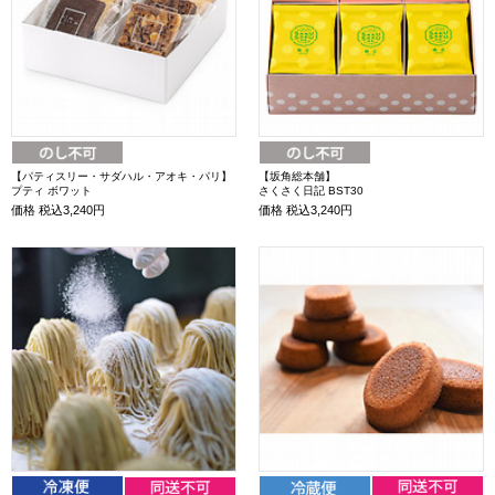
【パティスリー・サダハル・アオキ・パリ】
【坂角総本舗】
プティ ボワット
さくさく日記 BST30
価格
税込3,240円
価格
税込3,240円