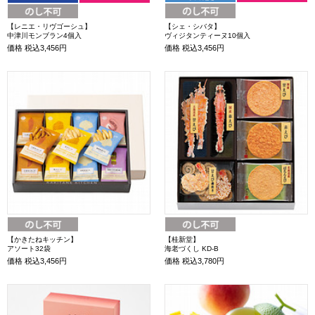
【シェ・シバタ】
【レニエ・リヴゴーシュ】
ヴィジタンティーヌ10個入
中津川モンブラン4個入
価格
税込3,456円
価格
税込3,456円
【かきたねキッチン】
【桂新堂】
アソート32袋
海老づくし KD-B
価格
税込3,456円
価格
税込3,780円