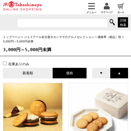
詳細
検索
トップページ
>
ジェイアール名古屋タカシマヤのグルメセレクション
>
価格帯（税込）別
>
3,000円～5,000円未満
3,000円～5,000円未満
在庫ありのみ
新着順
価格
▼
▲