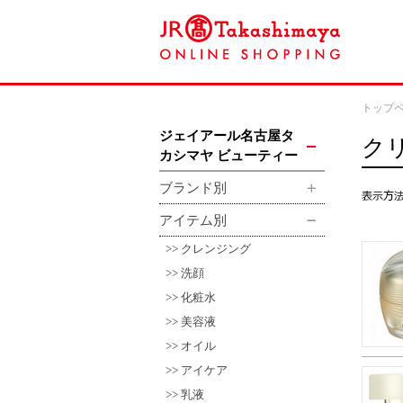
トップ
ジェイアール名古屋タ
ク
カシマヤ ビューティー
ブランド別
アイテム別
クレンジング
洗顔
化粧水
美容液
オイル
アイケア
乳液