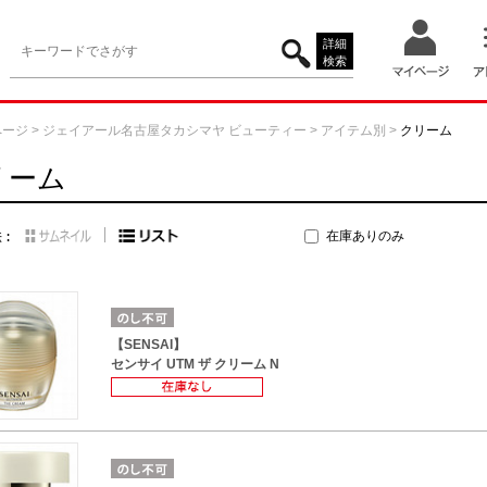
詳細
検索
ページ
>
ジェイアール名古屋タカシマヤ ビューティー
>
アイテム別
>
クリーム
リーム
在庫ありのみ
【SENSAI】
センサイ UTM ザ クリーム N