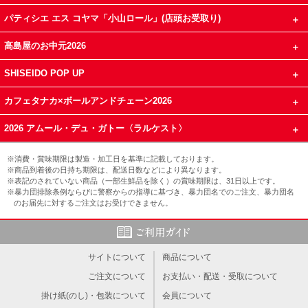
パティシエ エス コヤマ「小山ロール」(店頭お受取り)
高島屋のお中元2026
SHISEIDO POP UP
カフェタナカ×ボールアンドチェーン2026
2026 アムール・デュ・ガトー〈ラルケスト〉
※消費・賞味期限は製造・加工日を基準に記載しております。
※商品到着後の日持ち期限は、配送日数などにより異なります。
※表記のされていない商品（一部生鮮品を除く）の賞味期限は、31日以上です。
※暴力団排除条例ならびに警察からの指導に基づき、暴力団名でのご注文、暴力団名
のお届先に対するご注文はお受けできません。
サイトについて
商品について
ご注文について
お支払い・配送・受取について
掛け紙(のし)・包装について
会員について