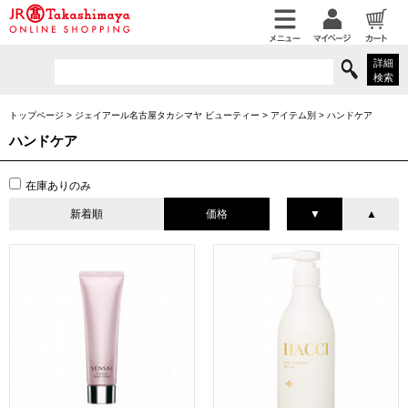
詳細
検索
トップページ
>
ジェイアール名古屋タカシマヤ ビューティー
>
アイテム別
>
ハンドケア
ハンドケア
在庫ありのみ
新着順
価格
▼
▲