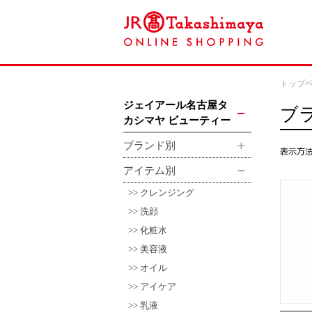
トップ
ジェイアール名古屋タ
ブ
カシマヤ ビューティー
ブランド別
アイテム別
クレンジング
洗顔
化粧水
美容液
オイル
アイケア
乳液