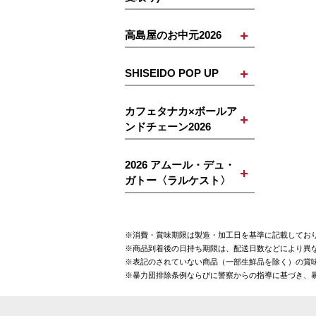
高島屋のお中元2026
SHISEIDO POP UP
カフェタナカ×ボールア
ンドチェーン2026
2026 アムール・デュ・
ガトー〈ラルケスト〉
※消費・賞味期限は製造・加工日を基準に記載してお
※商品到着後の日持ち期限は、配送日数などにより異
※表記のされていない商品（一部生鮮品を除く）の賞味
※暴力団排除条例ならびに警察からの指導に基づき、