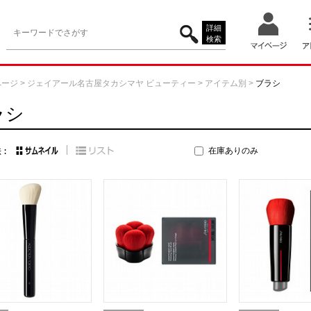
詳細
検索
ページ
>
ジェイアール名古屋タカシマヤ ビューティー
>
アイテム別
>
ブラシ
ラシ
在庫ありのみ