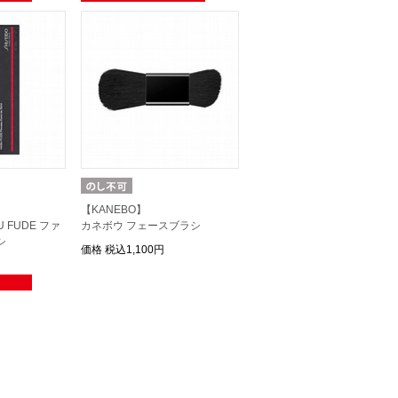
【KANEBO】
 FUDE ファ
カネボウ フェースブラシ
シ
価格
税込1,100円