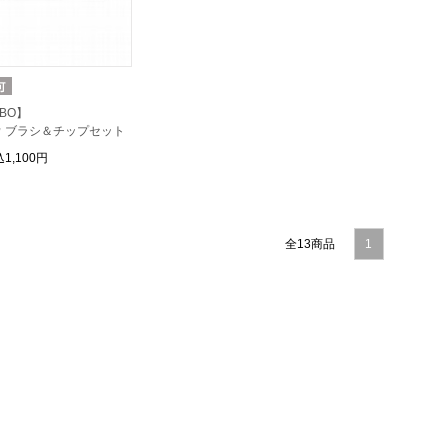
EBO】
 ブラシ＆チップセット
1,100円
全13商品
1