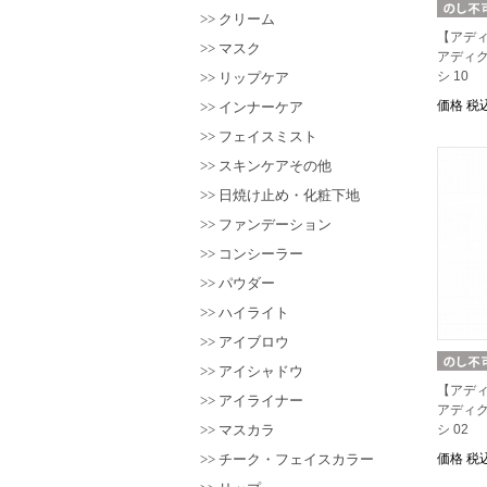
クリーム
【アデ
マスク
アディ
シ 10
リップケア
価格
税込
インナーケア
フェイスミスト
スキンケアその他
日焼け止め・化粧下地
ファンデーション
コンシーラー
パウダー
ハイライト
アイブロウ
アイシャドウ
【アデ
アイライナー
アディ
マスカラ
シ 02
チーク・フェイスカラー
価格
税込