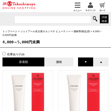
詳細
検索
トップページ
>
ジェイアール名古屋タカシマヤ ビューティー
>
価格帯(税込)別
>
4,000～
5,000円未満
4,000～5,000円未満
在庫ありのみ
新着順
価格
▼
▲