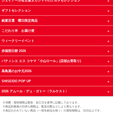
ジェイアール名古屋タカシマヤのグルメセレクション
ギフトセレクション
銘菓百選 曜日限定商品
こだわり米 お届け便
ウィークリーイベント
赤福朔日餅 2026
パティシエ エス コヤマ「小山ロール」(店頭お受取り)
高島屋のお中元2026
SHISEIDO POP UP
2026 アムール・デュ・ガトー〈ラルケスト〉
※消費・賞味期限は製造・加工日を基準に記載しております。
※商品到着後の日持ち期限は、配送日数などにより異なります。
※表記のされていない商品（一部生鮮品を除く）の賞味期限は、31日以上です。