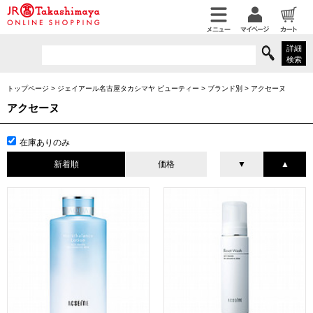
詳細
検索
トップページ
>
ジェイアール名古屋タカシマヤ ビューティー
>
ブランド別
>
アクセーヌ
アクセーヌ
在庫ありのみ
新着順
価格
▼
▲