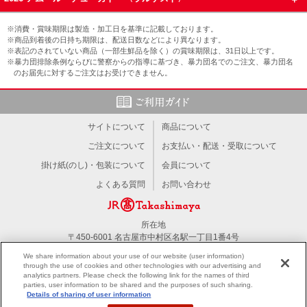
※消費・賞味期限は製造・加工日を基準に記載しております。
※商品到着後の日持ち期限は、配送日数などにより異なります。
※表記のされていない商品（一部生鮮品を除く）の賞味期限は、31日以上です。
※暴力団排除条例ならびに警察からの指導に基づき、暴力団名でのご注文、暴力団名
のお届先に対するご注文はお受けできません。
サイトについて
商品について
ご注文について
お支払い・配送・受取について
掛け紙(のし)・包装について
会員について
よくある質問
お問い合わせ
所在地
〒450-6001 名古屋市中村区名駅一丁目1番4号
TEL：052-566-1101
We share information about your use of our website (user information)
through the use of cookies and other technologies with our advertising and
analytics partners. Please check the following link for the names of third
PC版を見る
parties, user information to be shared and the purposes of such sharing.
Details of sharing of user information