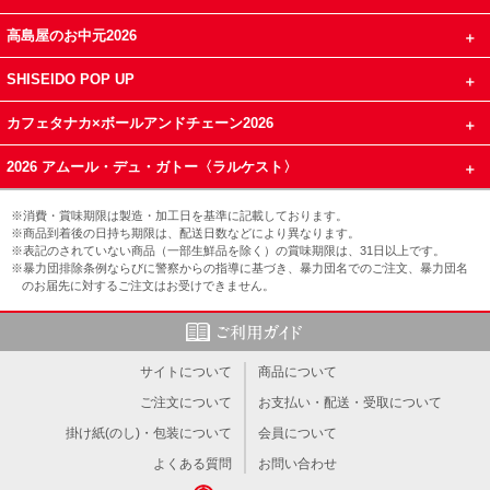
高島屋のお中元2026
SHISEIDO POP UP
カフェタナカ×ボールアンドチェーン2026
2026 アムール・デュ・ガトー〈ラルケスト〉
※消費・賞味期限は製造・加工日を基準に記載しております。
※商品到着後の日持ち期限は、配送日数などにより異なります。
※表記のされていない商品（一部生鮮品を除く）の賞味期限は、31日以上です。
※暴力団排除条例ならびに警察からの指導に基づき、暴力団名でのご注文、暴力団名
のお届先に対するご注文はお受けできません。
サイトについて
商品について
ご注文について
お支払い・配送・受取について
掛け紙(のし)・包装について
会員について
よくある質問
お問い合わせ