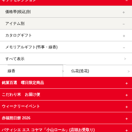
価格帯(税込)別
アイテム別
カタログギフト
メモリアルギフト(弔事・線香)
すべて表示
線香
仏花(造花)
銘菓百選 曜日限定商品
こだわり米 お届け便
ウィークリーイベント
赤福朔日餅 2026
パティシエ エス コヤマ「小山ロール」(店頭お受取り)