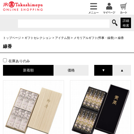
詳細
検索
トップページ
>
ギフトセレクション
>
アイテム別
>
メモリアルギフト(弔事・線香)
>
線香
線香
在庫ありのみ
新着順
価格
▼
▲