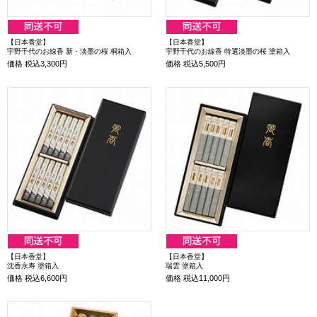
【日本香堂】
【日本香堂】
宇野千代のお線香 新・淡墨の桜 桐箱入
宇野千代のお線香 特選淡墨の桜 塗箱入
価格
税込3,300円
価格
税込5,500円
【日本香堂】
【日本香堂】
沈香永寿 塗箱入
瑞雲 塗箱入
価格
税込6,600円
価格
税込11,000円