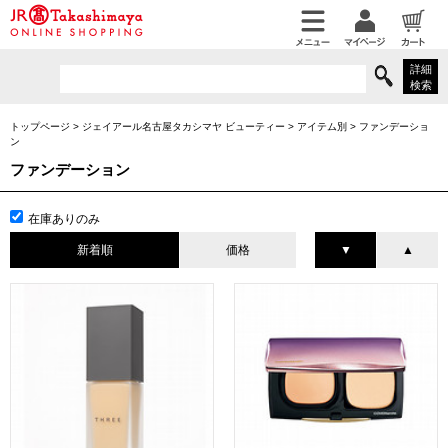
詳細
検索
トップページ
>
ジェイアール名古屋タカシマヤ ビューティー
>
アイテム別
>
ファンデーショ
ン
ファンデーション
在庫ありのみ
新着順
価格
▼
▲