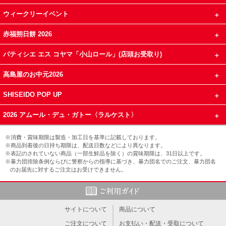
ウィークリーイベント
赤福朔日餅 2026
パティシエ エス コヤマ「小山ロール」(店頭お受取り)
高島屋のお中元2026
SHISEIDO POP UP
2026 アムール・デュ・ガトー〈ラルケスト〉
※消費・賞味期限は製造・加工日を基準に記載しております。
※商品到着後の日持ち期限は、配送日数などにより異なります。
※表記のされていない商品（一部生鮮品を除く）の賞味期限は、31日以上です。
※暴力団排除条例ならびに警察からの指導に基づき、暴力団名でのご注文、暴力団名
のお届先に対するご注文はお受けできません。
サイトについて
商品について
ご注文について
お支払い・配送・受取について