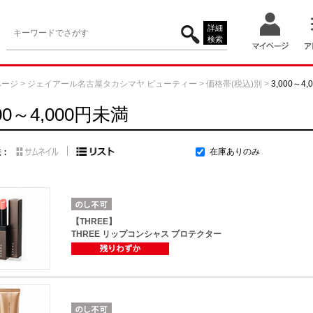
詳細
検索
ページ
>
ジェイアール名古屋タカシマヤ ビューティー
>
価格帯(税込)別
>
3,000～4
000～4,000円未満
在庫ありのみ
【THREE】
THREE リップコンシャス プロテクター