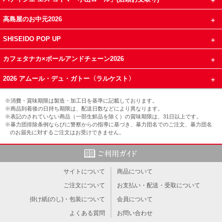
高島屋のお中元2026
SHISEIDO POP UP
カフェタナカ×ボールアンドチェーン2026
2026 アムール・デュ・ガトー〈ラルケスト〉
※消費・賞味期限は製造・加工日を基準に記載しております。
※商品到着後の日持ち期限は、配送日数などにより異なります。
※表記のされていない商品（一部生鮮品を除く）の賞味期限は、31日以上です。
※暴力団排除条例ならびに警察からの指導に基づき、暴力団名でのご注文、暴力団名
のお届先に対するご注文はお受けできません。
サイトについて
商品について
ご注文について
お支払い・配送・受取について
掛け紙(のし)・包装について
会員について
よくある質問
お問い合わせ