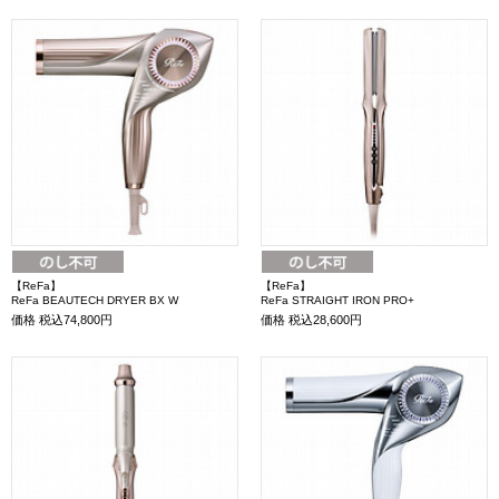
【ReFa】
【ReFa】
ReFa BEAUTECH DRYER BX W
ReFa STRAIGHT IRON PRO+
価格
税込74,800円
価格
税込28,600円