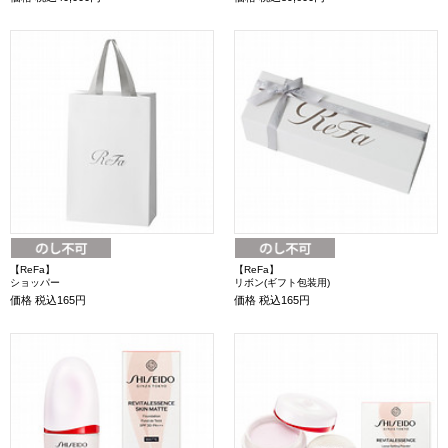
【ReFa】
【ReFa】
ショッパー
リボン(ギフト包装用)
価格
税込165円
価格
税込165円