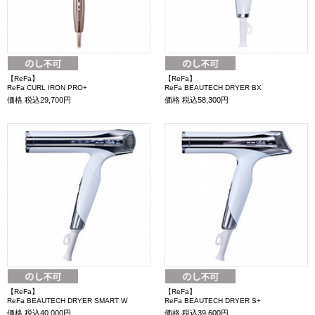
【ReFa】
【ReFa】
ReFa CURL IRON PRO+
ReFa BEAUTECH DRYER BX
価格
税込29,700円
価格
税込58,300円
【ReFa】
【ReFa】
ReFa BEAUTECH DRYER SMART W
ReFa BEAUTECH DRYER S+
価格
税込40,000円
価格
税込39,600円